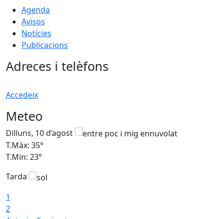
Agenda
Avisos
Notícies
Publicacions
Adreces i telèfons
Accedeix
Meteo
Dilluns, 10 d’agost
D
T.Màx: 35°
T
T.Min: 23°
T
Tarda
T
1
2