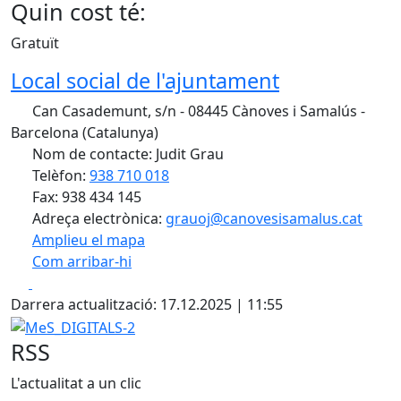
Quin cost té:
Gratuït
Local social de l'ajuntament
Can Casademunt, s/n - 08445 Cànoves i Samalús -
Barcelona (Catalunya)
Nom de contacte: Judit Grau
Telèfon:
938 710 018
Fax: 938 434 145
Adreça electrònica:
grauoj@canovesisamalus.cat
Amplieu el mapa
Com arribar-hi
Leaflet
| ©
OpenStreetMap
contributors
Facebook
X
+
Darrera actualització: 17.12.2025 | 11:55
−
MeS_DIGITALS-2
RSS
L'actualitat a un clic