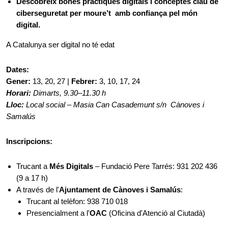
Descobreix bones pràctiques digitals i conceptes clau de
ciberseguretat per moure’t amb confiança pel món
digital.
A Catalunya ser digital no té edat
Dates:
Gener:
13, 20, 27 |
Febrer:
3, 10, 17, 24
Horari:
Dimarts, 9.30–11.30 h
Lloc:
Local social – Masia Can Casademunt s/n Cànoves i
Samalús
Inscripcions:
Trucant a
Més Digitals
– Fundació Pere Tarrés: 931 202 436
(9 a 17 h)
A través de l'
Ajuntament de Cànoves i Samalús
:
Trucant al telèfon: 938 710 018
Presencialment a l'
OAC
(Oficina d'Atenció al Ciutadà)