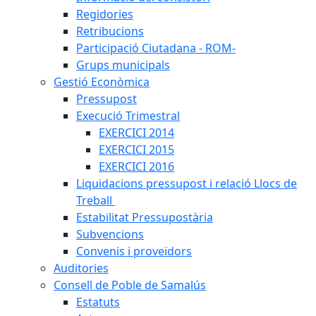
Regidories
Retribucions
Participació Ciutadana - ROM-
Grups municipals
Gestió Econòmica
Pressupost
Execució Trimestral
EXERCICI 2014
EXERCICI 2015
EXERCICI 2016
Liquidacions pressupost i relació Llocs de
Treball
Estabilitat Pressupostària
Subvencions
Convenis i proveïdors
Auditories
Consell de Poble de Samalús
Estatuts