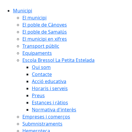
Municipi
El municipi
El poble de Cànoves
El poble de Samalús
El municipi en xifres
Transport públic
Equipaments
Escola Bressol La Petita Estelada
Qui som
Contacte
Acció educativa
Horaris i serveis
Preus
Estances i ràtios
Normativa d'interès
Empreses i comerços
Submnistraments
Hemeroteca