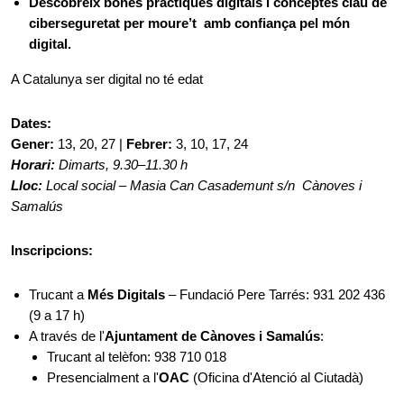
Descobreix bones pràctiques digitals i conceptes clau de
ciberseguretat per moure’t amb confiança pel món
digital.
A Catalunya ser digital no té edat
Dates:
Gener:
13, 20, 27 |
Febrer:
3, 10, 17, 24
Horari:
Dimarts, 9.30–11.30 h
Lloc:
Local social – Masia Can Casademunt s/n Cànoves i
Samalús
Inscripcions:
Trucant a
Més Digitals
– Fundació Pere Tarrés: 931 202 436
(9 a 17 h)
A través de l'
Ajuntament de Cànoves i Samalús
:
Trucant al telèfon: 938 710 018
Presencialment a l'
OAC
(Oficina d'Atenció al Ciutadà)