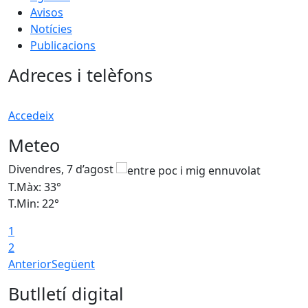
Avisos
Notícies
Publicacions
Adreces i telèfons
Accedeix
Meteo
Divendres, 7 d’agost
D
T.Màx: 33°
T
T.Min: 22°
T
1
2
Anterior
Següent
Butlletí digital