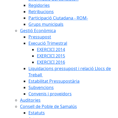
Regidories
Retribucions
Participació Ciutadana - ROM-
Grups municipals
Gestió Econòmica
Pressupost
Execució Trimestral
EXERCICI 2014
EXERCICI 2015
EXERCICI 2016
Liquidacions pressupost i relació Llocs de
Treball
Estabilitat Pressupostària
Subvencions
Convenis i proveïdors
Auditories
Consell de Poble de Samalús
Estatuts