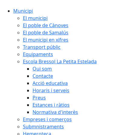
Municipi
El municipi
El poble de Cànoves
El poble de Samalús
El municipi en xifres
Transport públic
Equipaments
Escola Bressol La Petita Estelada
Qui som
Contacte
Acció educativa
Horaris i serveis
Preus
Estances i ràtios
Normativa d'interès
Empreses i comerços
Submnistraments
Hemeroteca