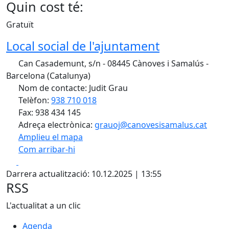
Quin cost té:
Gratuït
Local social de l'ajuntament
Can Casademunt, s/n - 08445 Cànoves i Samalús -
Barcelona (Catalunya)
Nom de contacte: Judit Grau
Telèfon:
938 710 018
Fax: 938 434 145
Adreça electrònica:
grauoj@canovesisamalus.cat
Amplieu el mapa
Com arribar-hi
Leaflet
| ©
OpenStreetMap
contributors
Facebook
X
+
Darrera actualització: 10.12.2025 | 13:55
−
RSS
L'actualitat a un clic
Agenda