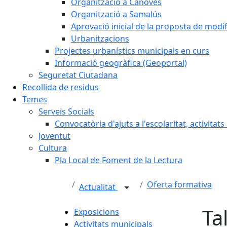
Organització a Cànoves
Organització a Samalús
Aprovació inicial de la proposta de mod
Urbanitzacions
Projectes urbanístics municipals en curs
Informació geogràfica (Geoportal)
Seguretat Ciutadana
Recollida de residus
Temes
Serveis Socials
Convocatòria d'ajuts a l'escolaritat, activitat
Joventut
Cultura
Pla Local de Foment de la Lectura
Oferta formativa
Actualitat
Ta
Exposicions
Activitats municipals