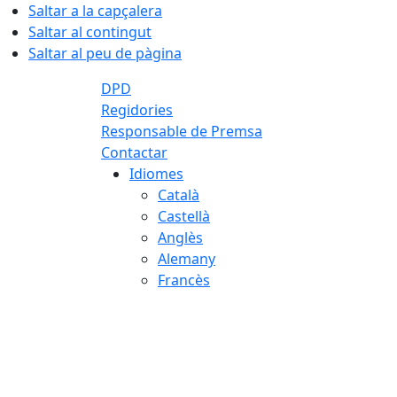
Saltar a la capçalera
Saltar al contingut
Saltar al peu de pàgina
DPD
Regidories
Responsable de Premsa
Contactar
Idiomes
Català
Castellà
Anglès
Alemany
Francès
08.08.2026 | 04:54