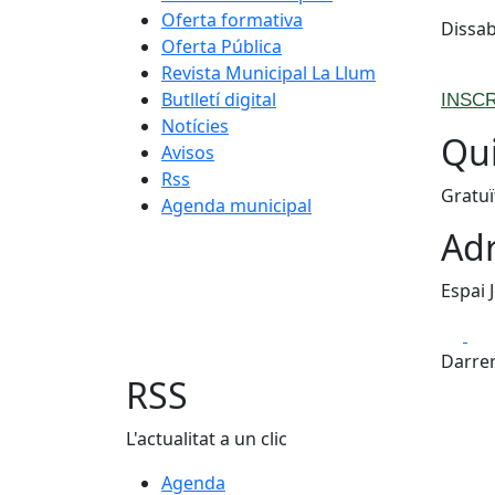
Oferta formativa
Dissab
Oferta Pública
Revista Municipal La Llum
Butlletí digital
INSC
Notícies
Qui
Avisos
Rss
Gratuï
Agenda municipal
Adr
Espai 
Fa
Darrer
RSS
L'actualitat a un clic
Agenda