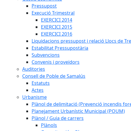
Pressupost
Execució Trimestral
EXERCICI 2014
EXERCICI 2015
EXERCICI 2016
Liquidacions pressupost i relació Llocs de Tr
Estabilitat Pressupostària
Subvencions
Convenis i proveïdors
Auditories
Consell de Poble de Samalús
Estatuts
Actes
Urbanisme
Plànol de delimitació (Prevenció incendis fore
Planejament Urbanístic Municipal (POUM)
Plànol / Guia de carrers
Plànols