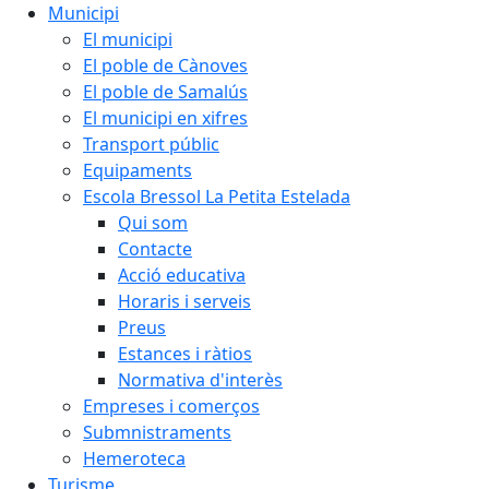
Municipi
El municipi
El poble de Cànoves
El poble de Samalús
El municipi en xifres
Transport públic
Equipaments
Escola Bressol La Petita Estelada
Qui som
Contacte
Acció educativa
Horaris i serveis
Preus
Estances i ràtios
Normativa d'interès
Empreses i comerços
Submnistraments
Hemeroteca
Turisme