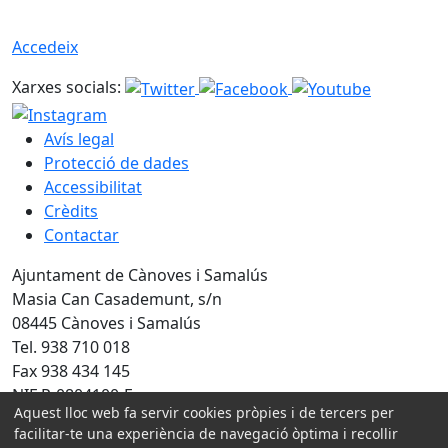
Accedeix
Xarxes socials:
Avís legal
Protecció de dades
Accessibilitat
Crèdits
Contactar
Ajuntament de Cànoves i Samalús
Masia Can Casademunt, s/n
08445 Cànoves i Samalús
Tel. 938 710 018
Fax 938 434 145
NIF P-0804100-F
Aquest lloc web fa servir cookies pròpies i de tercers per
facilitar-te una experiència de navegació òptima i recollir
Amb la col·laboració de: