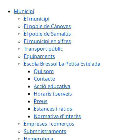
Municipi
El municipi
El poble de Cànoves
El poble de Samalús
El municipi en xifres
Transport públic
Equipaments
Escola Bressol La Petita Estelada
Qui som
Contacte
Acció educativa
Horaris i serveis
Preus
Estances i ràtios
Normativa d'interès
Empreses i comerços
Submnistraments
Hemeroteca