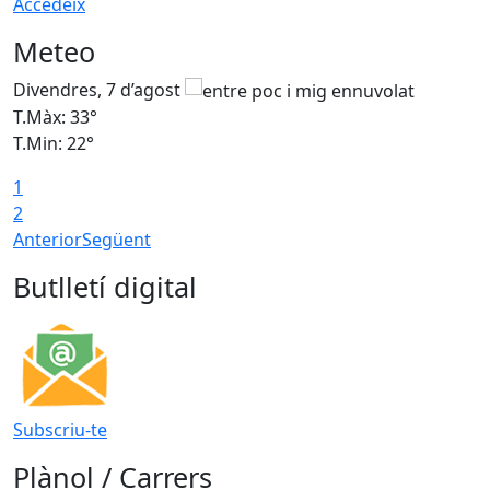
Accedeix
Meteo
Divendres, 7 d’agost
D
T.Màx: 33°
T
T.Min: 22°
T
1
2
Anterior
Següent
Butlletí digital
Subscriu-te
Plànol / Carrers