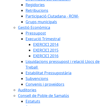
Regidories
Retribucions
Participació Ciutadana - ROM-
Grups municipals
Gestió Econòmica
Pressupost
Execució Trimestral
EXERCICI 2014
EXERCICI 2015
EXERCICI 2016
Liquidacions pressupost i relació Llocs de
Treball
Estabilitat Pressupostària
Subvencions
Convenis i proveïdors
Auditories
Consell de Poble de Samalús
Estatuts