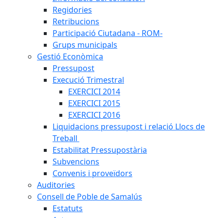
Regidories
Retribucions
Participació Ciutadana - ROM-
Grups municipals
Gestió Econòmica
Pressupost
Execució Trimestral
EXERCICI 2014
EXERCICI 2015
EXERCICI 2016
Liquidacions pressupost i relació Llocs de
Treball
Estabilitat Pressupostària
Subvencions
Convenis i proveïdors
Auditories
Consell de Poble de Samalús
Estatuts