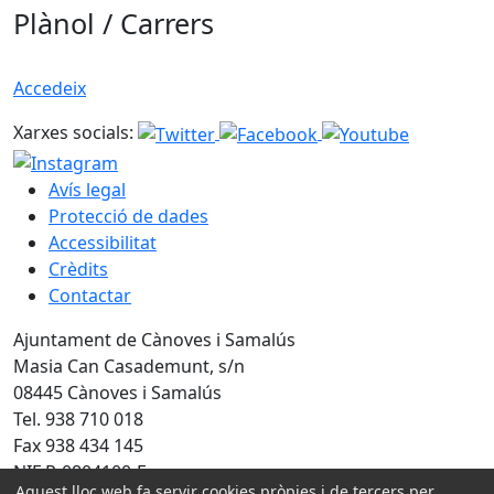
Plànol / Carrers
Accedeix
Xarxes socials:
Avís legal
Protecció de dades
Accessibilitat
Crèdits
Contactar
Ajuntament de Cànoves i Samalús
Masia Can Casademunt, s/n
08445 Cànoves i Samalús
Tel. 938 710 018
Fax 938 434 145
NIF P-0804100-F
Aquest lloc web fa servir cookies pròpies i de tercers per