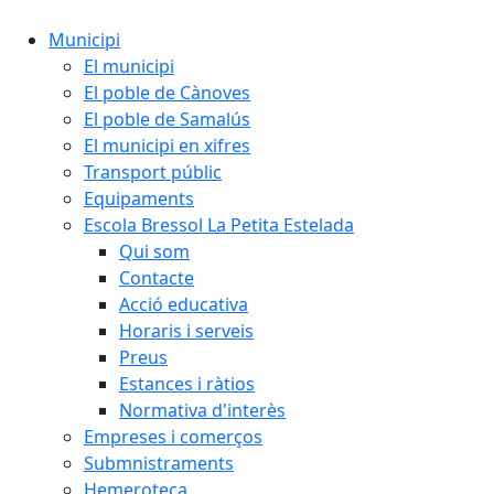
Municipi
El municipi
El poble de Cànoves
El poble de Samalús
El municipi en xifres
Transport públic
Equipaments
Escola Bressol La Petita Estelada
Qui som
Contacte
Acció educativa
Horaris i serveis
Preus
Estances i ràtios
Normativa d'interès
Empreses i comerços
Submnistraments
Hemeroteca