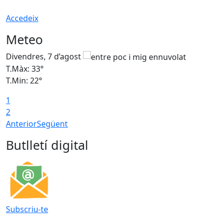
Accedeix
Meteo
Divendres, 7 d’agost
D
T.Màx: 33°
T
T.Min: 22°
T
1
2
Anterior
Següent
Butlletí digital
Subscriu-te