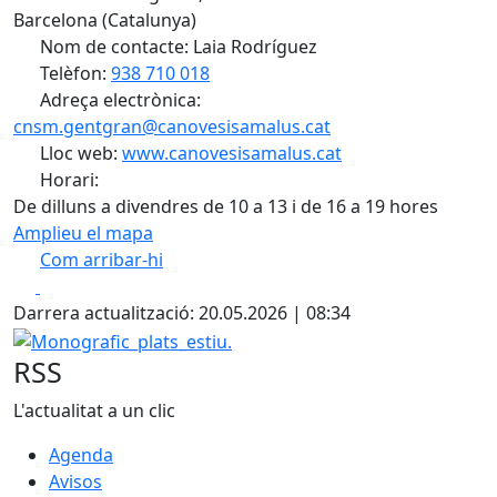
Barcelona (Catalunya)
Nom de contacte: Laia Rodríguez
Telèfon:
938 710 018
Adreça electrònica:
cnsm.gentgran@canovesisamalus.cat
Lloc web:
www.canovesisamalus.cat
Horari:
De dilluns a divendres de 10 a 13 i de 16 a 19 hores
Amplieu el mapa
Com arribar-hi
Leaflet
| ©
OpenStreetMap
contributors
Facebook
X
+
Darrera actualització: 20.05.2026 | 08:34
−
Monografic_plats_estiu.
RSS
L'actualitat a un clic
Agenda
Avisos