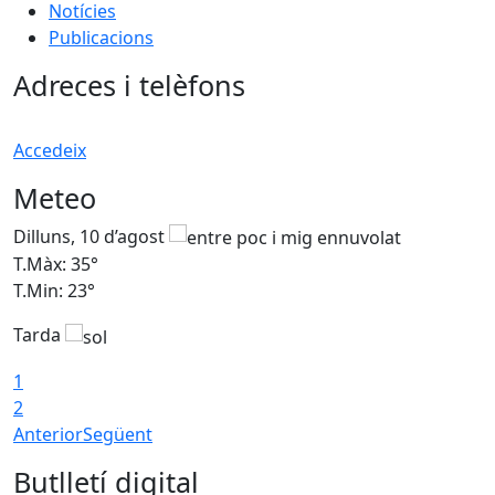
Notícies
Publicacions
Adreces i telèfons
Accedeix
Meteo
Dilluns, 10 d’agost
D
T.Màx: 35°
T
T.Min: 23°
T
Tarda
T
1
2
Anterior
Següent
Butlletí digital