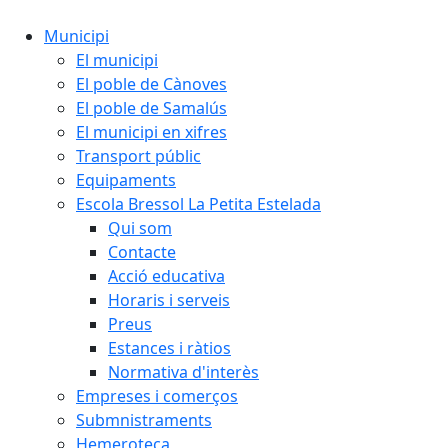
Municipi
El municipi
El poble de Cànoves
El poble de Samalús
El municipi en xifres
Transport públic
Equipaments
Escola Bressol La Petita Estelada
Qui som
Contacte
Acció educativa
Horaris i serveis
Preus
Estances i ràtios
Normativa d'interès
Empreses i comerços
Submnistraments
Hemeroteca