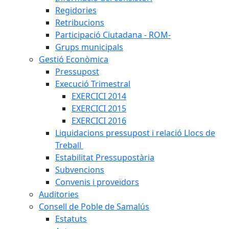
Regidories
Retribucions
Participació Ciutadana - ROM-
Grups municipals
Gestió Econòmica
Pressupost
Execució Trimestral
EXERCICI 2014
EXERCICI 2015
EXERCICI 2016
Liquidacions pressupost i relació Llocs de
Treball
Estabilitat Pressupostària
Subvencions
Convenis i proveïdors
Auditories
Consell de Poble de Samalús
Estatuts