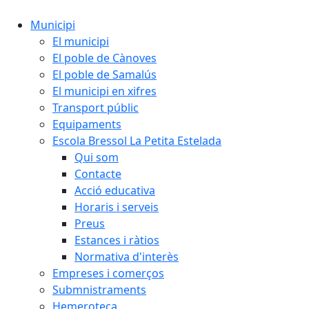
Municipi
El municipi
El poble de Cànoves
El poble de Samalús
El municipi en xifres
Transport públic
Equipaments
Escola Bressol La Petita Estelada
Qui som
Contacte
Acció educativa
Horaris i serveis
Preus
Estances i ràtios
Normativa d'interès
Empreses i comerços
Submnistraments
Hemeroteca