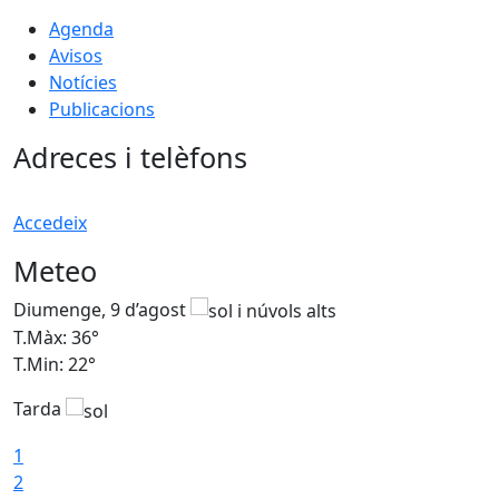
Agenda
Avisos
Notícies
Publicacions
Adreces i telèfons
Accedeix
Meteo
Diumenge, 9 d’agost
D
T.Màx: 36°
T
T.Min: 22°
T
Tarda
T
1
2