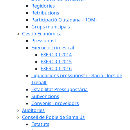
Regidories
Retribucions
Participació Ciutadana - ROM-
Grups municipals
Gestió Econòmica
Pressupost
Execució Trimestral
EXERCICI 2014
EXERCICI 2015
EXERCICI 2016
Liquidacions pressupost i relació Llocs de
Treball
Estabilitat Pressupostària
Subvencions
Convenis i proveïdors
Auditories
Consell de Poble de Samalús
Estatuts