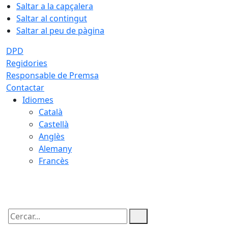
Saltar a la capçalera
Saltar al contingut
Saltar al peu de pàgina
DPD
Regidories
Responsable de Premsa
Contactar
Idiomes
Català
Castellà
Anglès
Alemany
Francès
09.08.2026 | 03:23
Cercar: