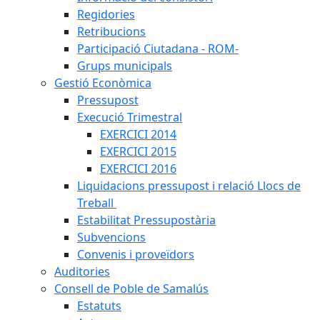
Regidories
Retribucions
Participació Ciutadana - ROM-
Grups municipals
Gestió Econòmica
Pressupost
Execució Trimestral
EXERCICI 2014
EXERCICI 2015
EXERCICI 2016
Liquidacions pressupost i relació Llocs de
Treball
Estabilitat Pressupostària
Subvencions
Convenis i proveïdors
Auditories
Consell de Poble de Samalús
Estatuts