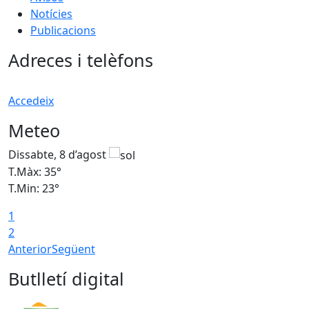
Notícies
Publicacions
Adreces i telèfons
Accedeix
Meteo
Dissabte, 8 d’agost
D
T.Màx: 35°
T
T.Min: 23°
T
1
2
Anterior
Següent
Butlletí digital