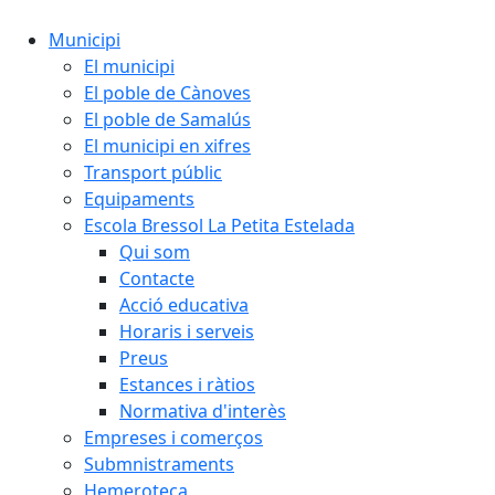
Municipi
El municipi
El poble de Cànoves
El poble de Samalús
El municipi en xifres
Transport públic
Equipaments
Escola Bressol La Petita Estelada
Qui som
Contacte
Acció educativa
Horaris i serveis
Preus
Estances i ràtios
Normativa d'interès
Empreses i comerços
Submnistraments
Hemeroteca