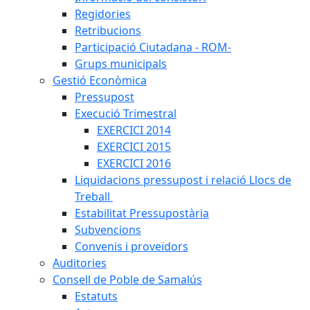
Regidories
Retribucions
Participació Ciutadana - ROM-
Grups municipals
Gestió Econòmica
Pressupost
Execució Trimestral
EXERCICI 2014
EXERCICI 2015
EXERCICI 2016
Liquidacions pressupost i relació Llocs de
Treball
Estabilitat Pressupostària
Subvencions
Convenis i proveïdors
Auditories
Consell de Poble de Samalús
Estatuts