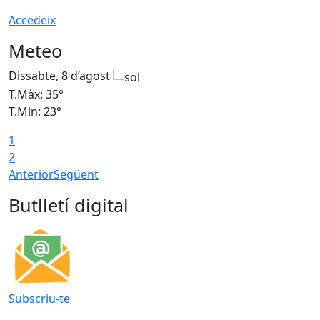
Accedeix
Meteo
Dissabte, 8 d’agost
D
T.Màx: 35°
T
T.Min: 23°
T
1
2
Anterior
Següent
Butlletí digital
Subscriu-te