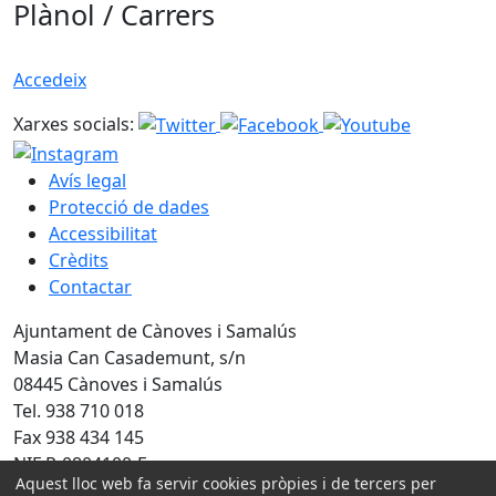
Plànol / Carrers
Accedeix
Xarxes socials:
Avís legal
Protecció de dades
Accessibilitat
Crèdits
Contactar
Ajuntament de Cànoves i Samalús
Masia Can Casademunt, s/n
08445 Cànoves i Samalús
Tel. 938 710 018
Fax 938 434 145
NIF P-0804100-F
Aquest lloc web fa servir cookies pròpies i de tercers per