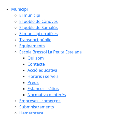
Municipi
El municipi
El poble de Cànoves
El poble de Samalús
El municipi en xifres
Transport públic
Equipaments
Escola Bressol La Petita Estelada
Qui som
Contacte
Acció educativa
Horaris i serveis
Preus
Estances i ràtios
Normativa d'interès
Empreses i comerços
Submnistraments
Hemeroteca