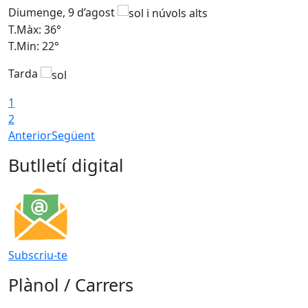
Diumenge, 9 d’agost
D
T.Màx: 36°
T
T.Min: 22°
T
Tarda
T
1
2
Anterior
Següent
Butlletí digital
Subscriu-te
Plànol / Carrers