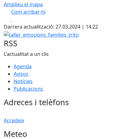
Amplieu el mapa
Com arribar-hi
Leaflet
| ©
OpenStreetMap
contributors
Facebook
X
+
Darrera actualització: 27.03.2024 | 14:22
−
taller_emocions_families_trito
RSS
L'actualitat a un clic
Agenda
Avisos
Notícies
Publicacions
Adreces i telèfons
Accedeix
Meteo