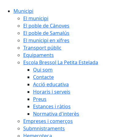
Municipi
El municipi
El poble de Cànoves
El poble de Samalús
El municipi en xifres
Transport públic
Equipaments
Escola Bressol La Petita Estelada
Qui som
Contacte
Acció educativa
Horaris i serveis
Preus
Estances i ràtios
Normativa d'interès
Empreses i comerços
Submnistraments
Hemeroteca