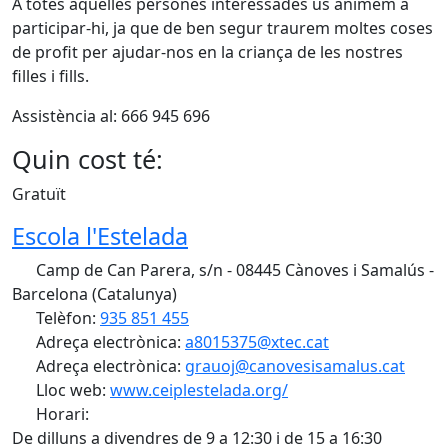
A totes aquelles persones interessades us animem a
participar-hi, ja que de ben segur traurem moltes coses
de profit per ajudar-nos en la criança de les nostres
filles i fills.
Assistència al: 666 945 696
Quin cost té:
Gratuït
Escola l'Estelada
Camp de Can Parera, s/n - 08445 Cànoves i Samalús -
Barcelona (Catalunya)
Telèfon:
935 851 455
Adreça electrònica:
a8015375@xtec.cat
Adreça electrònica:
grauoj@canovesisamalus.cat
Lloc web:
www.ceiplestelada.org/
Horari:
De dilluns a divendres de 9 a 12:30 i de 15 a 16:30