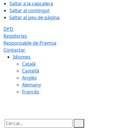
Saltar a la capçalera
Saltar al contingut
Saltar al peu de pàgina
DPD
Regidories
Responsable de Premsa
Contactar
Idiomes
Català
Castellà
Anglès
Alemany
Francès
09.08.2026 | 03:10
Cercar: