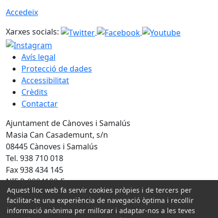
Accedeix
Xarxes socials:
Avís legal
Protecció de dades
Accessibilitat
Crèdits
Contactar
Ajuntament de Cànoves i Samalús
Masia Can Casademunt, s/n
08445 Cànoves i Samalús
Tel. 938 710 018
Fax 938 434 145
NIF P-0804100-F
Aquest lloc web fa servir cookies pròpies i de tercers per
Amb la col·laboració de:
facilitar-te una experiència de navegació òptima i recollir
informació anònima per millorar i adaptar-nos a les teves