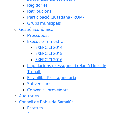
Regidories
Retribucions
Participació Ciutadana - ROM-
Grups municipals
Gestió Econòmica
Pressupost
Execució Trimestral
EXERCICI 2014
EXERCICI 2015
EXERCICI 2016
Liquidacions pressupost i relació Llocs de
Treball
Estabilitat Pressupostària
Subvencions
Convenis i proveïdors
Auditories
Consell de Poble de Samalús
Estatuts