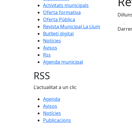
Re
Activitats municipals
Oferta formativa
Dillun
Oferta Pública
Fa
Revista Municipal La Llum
Darrer
Butlletí digital
Notícies
Avisos
Rss
Agenda municipal
RSS
L'actualitat a un clic
Agenda
Avisos
Notícies
Publicacions