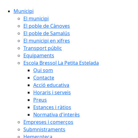
Municipi
El municipi
El poble de Cànoves
El poble de Samalús
El municipi en xifres
Transport públic
Equipaments
Escola Bressol La Petita Estelada
Qui som
Contacte
Acció educativa
Horaris i serveis
Preus
Estances i ràtios
Normativa d'interès
Empreses i comerços
Submnistraments
Hemeroteca