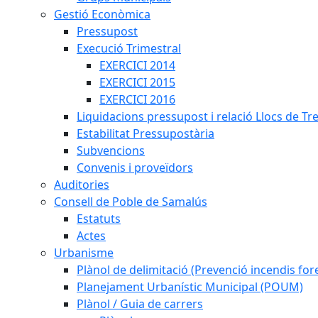
Gestió Econòmica
Pressupost
Execució Trimestral
EXERCICI 2014
EXERCICI 2015
EXERCICI 2016
Liquidacions pressupost i relació Llocs de Tr
Estabilitat Pressupostària
Subvencions
Convenis i proveïdors
Auditories
Consell de Poble de Samalús
Estatuts
Actes
Urbanisme
Plànol de delimitació (Prevenció incendis fore
Planejament Urbanístic Municipal (POUM)
Plànol / Guia de carrers