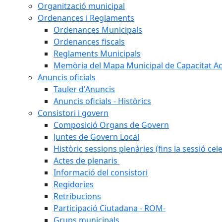
Organització municipal
Ordenances i Reglaments
Ordenances Municipals
Ordenances fiscals
Reglaments Municipals
Memòria del Mapa Municipal de Capacitat Ac
Anuncis oficials
Tauler d'Anuncis
Anuncis oficials - Històrics
Consistori i govern
Composició Organs de Govern
Juntes de Govern Local
Històric sessions plenàries (fins la sessió cel
Actes de plenaris
Informació del consistori
Regidories
Retribucions
Participació Ciutadana - ROM-
Grups municipals