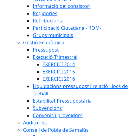
Informació del consistori
Regidories
Retribucions
Participació Ciutadana - ROM-
Grups municipals
Gestió Econòmica
Pressupost
Execució Trimestral
EXERCICI 2014
EXERCICI 2015
EXERCICI 2016
Liquidacions pressupost i relació Llocs de
Treball
Estabilitat Pressupostària
Subvencions
Convenis i proveïdors
Auditories
Consell de Poble de Samalús