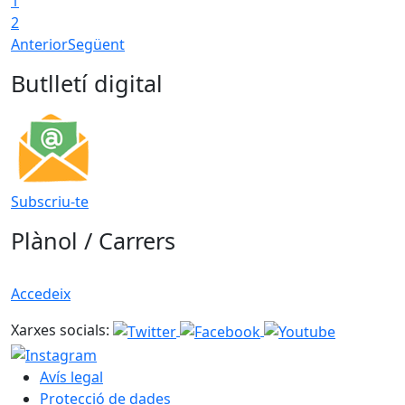
1
2
Anterior
Següent
Butlletí digital
Subscriu-te
Plànol / Carrers
Accedeix
Xarxes socials:
Avís legal
Protecció de dades