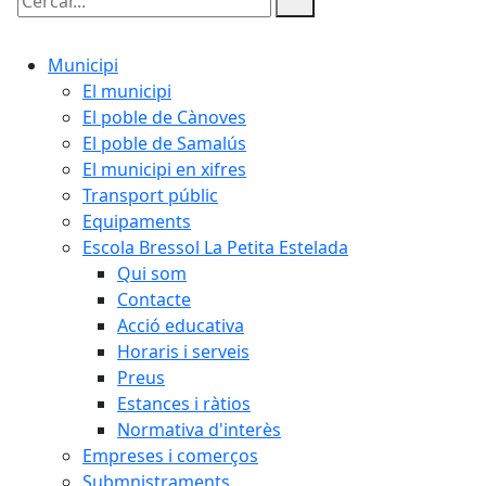
Cercar:
Municipi
El municipi
El poble de Cànoves
El poble de Samalús
El municipi en xifres
Transport públic
Equipaments
Escola Bressol La Petita Estelada
Qui som
Contacte
Acció educativa
Horaris i serveis
Preus
Estances i ràtios
Normativa d'interès
Empreses i comerços
Submnistraments