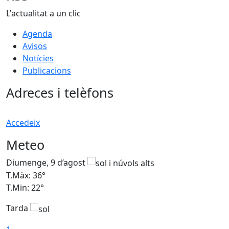
L'actualitat a un clic
Agenda
Avisos
Notícies
Publicacions
Adreces i telèfons
Accedeix
Meteo
Diumenge, 9 d’agost
D
T.Màx: 36°
T
T.Min: 22°
T
Tarda
T