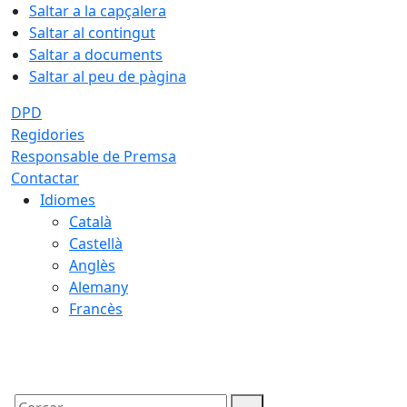
Saltar a la capçalera
Saltar al contingut
Saltar a documents
Saltar al peu de pàgina
DPD
Regidories
Responsable de Premsa
Contactar
Idiomes
Català
Castellà
Anglès
Alemany
Francès
09.08.2026 | 09:31