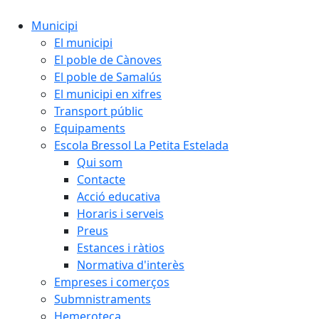
Municipi
El municipi
El poble de Cànoves
El poble de Samalús
El municipi en xifres
Transport públic
Equipaments
Escola Bressol La Petita Estelada
Qui som
Contacte
Acció educativa
Horaris i serveis
Preus
Estances i ràtios
Normativa d'interès
Empreses i comerços
Submnistraments
Hemeroteca