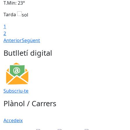
T.Min: 23°
T
Tarda
T
1
2
Anterior
Següent
Butlletí digital
Subscriu-te
Plànol / Carrers
Accedeix