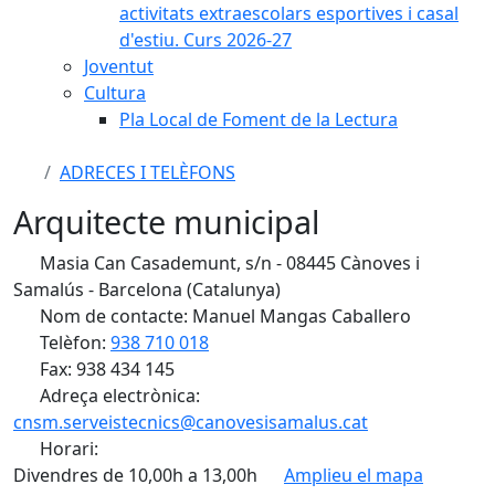
activitats extraescolars esportives i casal
d'estiu. Curs 2026-27
Joventut
Cultura
Pla Local de Foment de la Lectura
ADRECES I TELÈFONS
Arquitecte municipal
Masia Can Casademunt, s/n - 08445 Cànoves i
Samalús - Barcelona (Catalunya)
Nom de contacte: Manuel Mangas Caballero
Telèfon:
938 710 018
Fax: 938 434 145
Adreça electrònica:
cnsm.serveistecnics@canovesisamalus.cat
Horari:
Divendres de 10,00h a 13,00h
Amplieu el mapa