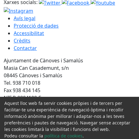
Xarxes socials:
Avís legal
Protecció de dades
Accessibilitat
Crèdits
Contactar
Ajuntament de Cànoves i Samalús
Masia Can Casademunt, s/n
08445 Cànoves i Samalús
Tel. 938 710 018
Fax 938 434 145
NIF P-0804100-F
Aquest lloc web fa servir cookies pròpies i de tercers per
facilitar-te una experiència de navegació òptima i recollir
Amb la col·laboració de:
informació anònima per millorar i adaptar-nos a les teves
preferències i pautes de navegació. Navegar sense acceptar
les cookies limitarà la visibilitat i funcions del web.
Podeu consultar la
política de cookies
.