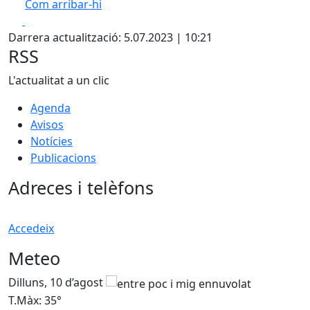
Com arribar-hi
Leaflet
| ©
OpenStreetMap
contributors
Facebook
X
+
Darrera actualització: 5.07.2023 | 10:21
−
RSS
L'actualitat a un clic
Agenda
Avisos
Notícies
Publicacions
Adreces i telèfons
Accedeix
Meteo
Dilluns, 10 d’agost
D
T.Màx: 35°
T