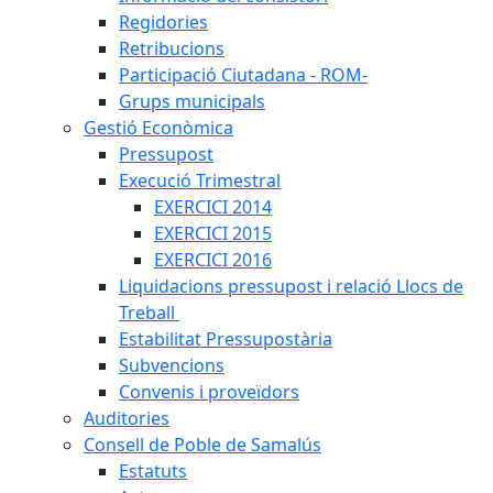
Regidories
Retribucions
Participació Ciutadana - ROM-
Grups municipals
Gestió Econòmica
Pressupost
Execució Trimestral
EXERCICI 2014
EXERCICI 2015
EXERCICI 2016
Liquidacions pressupost i relació Llocs de
Treball
Estabilitat Pressupostària
Subvencions
Convenis i proveïdors
Auditories
Consell de Poble de Samalús
Estatuts