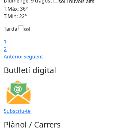
Diumenge, 9 d’agost
D
T.Màx: 36°
T
T.Min: 22°
T
Tarda
T
1
2
Anterior
Següent
Butlletí digital
Subscriu-te
Plànol / Carrers