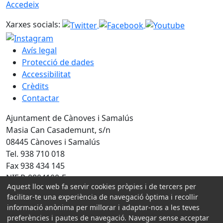
Accedeix
Xarxes socials:
Avís legal
Protecció de dades
Accessibilitat
Crèdits
Contactar
Ajuntament de Cànoves i Samalús
Masia Can Casademunt, s/n
08445 Cànoves i Samalús
Tel. 938 710 018
Fax 938 434 145
NIF P-0804100-F
Aquest lloc web fa servir cookies pròpies i de tercers per
facilitar-te una experiència de navegació òptima i recollir
Amb la col·laboració de:
informació anònima per millorar i adaptar-nos a les teves
preferències i pautes de navegació. Navegar sense acceptar