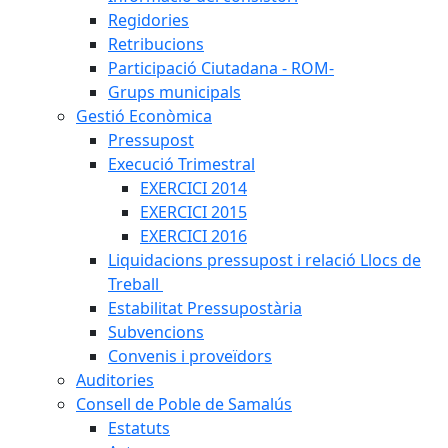
Regidories
Retribucions
Participació Ciutadana - ROM-
Grups municipals
Gestió Econòmica
Pressupost
Execució Trimestral
EXERCICI 2014
EXERCICI 2015
EXERCICI 2016
Liquidacions pressupost i relació Llocs de
Treball
Estabilitat Pressupostària
Subvencions
Convenis i proveïdors
Auditories
Consell de Poble de Samalús
Estatuts