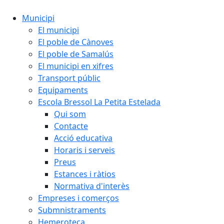
Municipi
El municipi
El poble de Cànoves
El poble de Samalús
El municipi en xifres
Transport públic
Equipaments
Escola Bressol La Petita Estelada
Qui som
Contacte
Acció educativa
Horaris i serveis
Preus
Estances i ràtios
Normativa d'interès
Empreses i comerços
Submnistraments
Hemeroteca