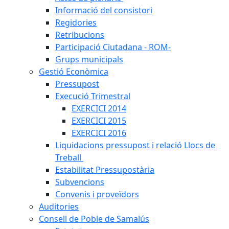
Informació del consistori
Regidories
Retribucions
Participació Ciutadana - ROM-
Grups municipals
Gestió Econòmica
Pressupost
Execució Trimestral
EXERCICI 2014
EXERCICI 2015
EXERCICI 2016
Liquidacions pressupost i relació Llocs de
Treball
Estabilitat Pressupostària
Subvencions
Convenis i proveïdors
Auditories
Consell de Poble de Samalús