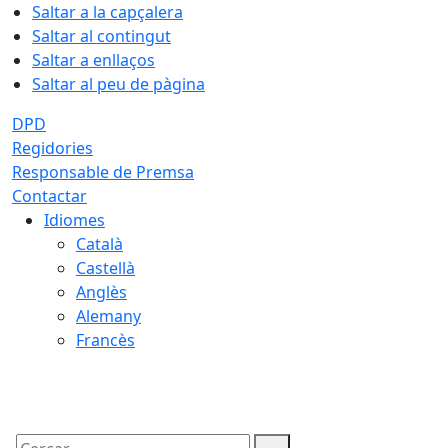
Saltar a la capçalera
Saltar al contingut
Saltar a enllaços
Saltar al peu de pàgina
DPD
Regidories
Responsable de Premsa
Contactar
Idiomes
Català
Castellà
Anglès
Alemany
Francès
10.08.2026 | 06:58