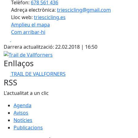
Telèfon:
678 561 436
Adreça electrònica:
triescicling@gmail.com
Lloc web:
triescicling.es
Amplieu el mapa
Com arribar-hi
Leaflet
| ©
OpenStreetMap
contributors
Facebook
X
+
Darrera actualització: 22.02.2018 | 16:50
−
Trail de Vallforners
Enllaços
TRAIL DE VALLFORNERS
RSS
L'actualitat a un clic
Agenda
Avisos
Notícies
Publicacions