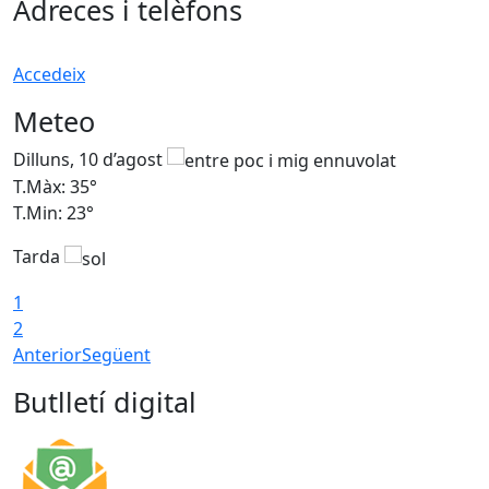
Adreces i telèfons
Accedeix
Meteo
Dilluns, 10 d’agost
D
T.Màx: 35°
T
T.Min: 23°
T
Tarda
T
1
2
Anterior
Següent
Butlletí digital