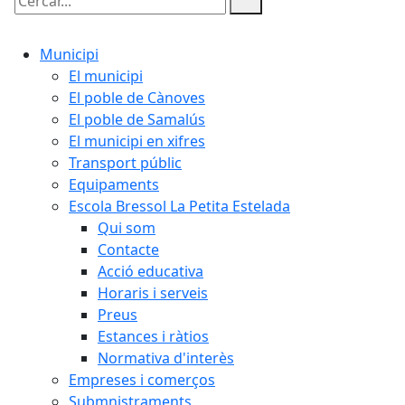
Cercar:
Municipi
El municipi
El poble de Cànoves
El poble de Samalús
El municipi en xifres
Transport públic
Equipaments
Escola Bressol La Petita Estelada
Qui som
Contacte
Acció educativa
Horaris i serveis
Preus
Estances i ràtios
Normativa d'interès
Empreses i comerços
Submnistraments