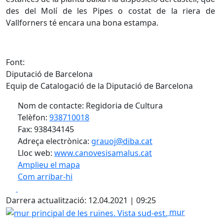
des del Molí de les Pipes o costat de la riera de
Vallforners té encara una bona estampa.
Font:
Diputació de Barcelona
Equip de Catalogació de la Diputació de Barcelona
Nom de contacte: Regidoria de Cultura
Telèfon:
938710018
Fax: 938434145
Adreça electrònica:
grauoj@diba.cat
Lloc web:
www.canovesisamalus.cat
Amplieu el mapa
Com arribar-hi
Leaflet
| ©
OpenStreetMap
contributors
Facebook
X
+
Darrera actualització: 12.04.2021 | 09:25
−
mur principal de les ruïnes. Vista sud-est.
mur