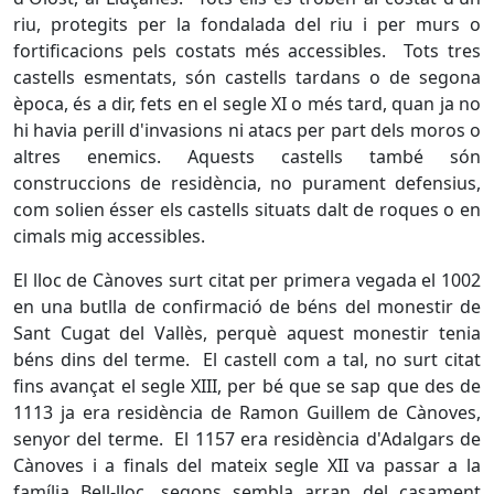
riu, protegits per la fondalada del riu i per murs o
fortificacions pels costats més accessibles. Tots tres
castells esmentats, són castells tardans o de segona
època, és a dir, fets en el segle XI o més tard, quan ja no
hi havia perill d'invasions ni atacs per part dels moros o
altres enemics. Aquests castells també són
construccions de residència, no purament defensius,
com solien ésser els castells situats dalt de roques o en
cimals mig accessibles.
El lloc de Cànoves surt citat per primera vegada el 1002
en una butlla de confirmació de béns del monestir de
Sant Cugat del Vallès, perquè aquest monestir tenia
béns dins del terme. El castell com a tal, no surt citat
fins avançat el segle XIII, per bé que se sap que des de
1113 ja era residència de Ramon Guillem de Cànoves,
senyor del terme. El 1157 era residència d'Adalgars de
Cànoves i a finals del mateix segle XII va passar a la
família Bell-lloc, segons sembla arran del casament