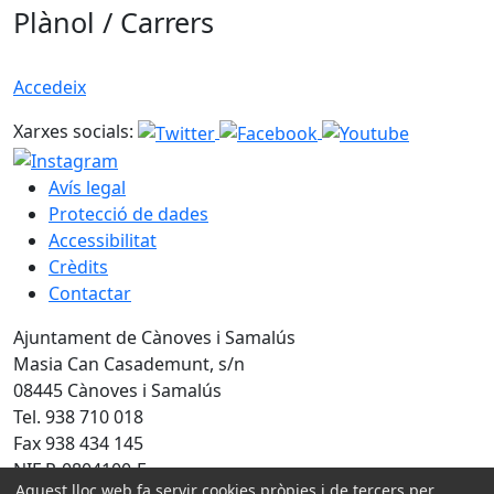
Plànol / Carrers
Accedeix
Xarxes socials:
Avís legal
Protecció de dades
Accessibilitat
Crèdits
Contactar
Ajuntament de Cànoves i Samalús
Masia Can Casademunt, s/n
08445 Cànoves i Samalús
Tel. 938 710 018
Fax 938 434 145
NIF P-0804100-F
Aquest lloc web fa servir cookies pròpies i de tercers per