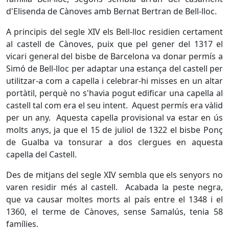
d'Elisenda de Cànoves amb Bernat Bertran de Bell-lloc.
A principis del segle XIV els Bell-lloc residien certament
al castell de Cànoves, puix que pel gener del 1317 el
vicari general del bisbe de Barcelona va donar permís a
Simó de Bell-lloc per adaptar una estança del castell per
utilitzar-a com a capella i celebrar-hi misses en un altar
portàtil, perquè no s'havia pogut edificar una capella al
castell tal com era el seu intent. Aquest permís era vàlid
per un any. Aquesta capella provisional va estar en ús
molts anys, ja que el 15 de juliol de 1322 el bisbe Ponç
de Gualba va tonsurar a dos clergues en aquesta
capella del Castell.
Des de mitjans del segle XIV sembla que els senyors no
varen residir més al castell. Acabada la peste negra,
que va causar moltes morts al país entre el 1348 i el
1360, el terme de Cànoves, sense Samalús, tenia 58
famílies.