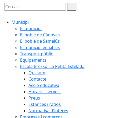
Cercar:
Municipi
El municipi
El poble de Cànoves
El poble de Samalús
El municipi en xifres
Transport públic
Equipaments
Escola Bressol La Petita Estelada
Qui som
Contacte
Acció educativa
Horaris i serveis
Preus
Estances i ràtios
Normativa d'interès
Empreses i comerços