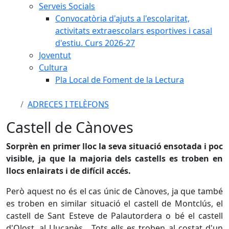
Serveis Socials
Convocatòria d'ajuts a l'escolaritat,
activitats extraescolars esportives i casal
d'estiu. Curs 2026-27
Joventut
Cultura
Pla Local de Foment de la Lectura
ADRECES I TELÈFONS
Castell de Cànoves
Sorprèn en primer lloc la seva situació ensotada i poc
visible, ja que la majoria dels castells es troben en
llocs enlairats i de difícil accés.
Però aquest no és el cas únic de Cànoves, ja que també
es troben en similar situació el castell de Montclús, el
castell de Sant Esteve de Palautordera o bé el castell
d'Olost, al Lluçanès. Tots ells es troben al costat d'un