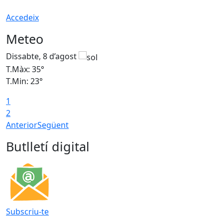
Accedeix
Meteo
Dissabte, 8 d’agost
D
T.Màx: 35°
T
T.Min: 23°
T
1
2
Anterior
Següent
Butlletí digital
Subscriu-te