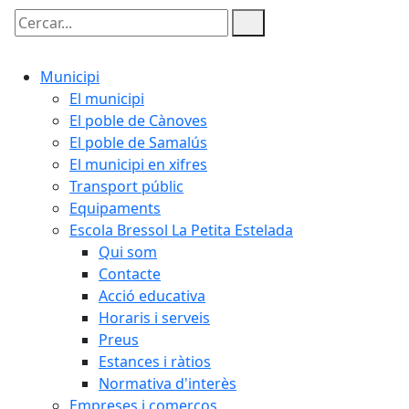
Cercar:
Municipi
El municipi
El poble de Cànoves
El poble de Samalús
El municipi en xifres
Transport públic
Equipaments
Escola Bressol La Petita Estelada
Qui som
Contacte
Acció educativa
Horaris i serveis
Preus
Estances i ràtios
Normativa d'interès
Empreses i comerços