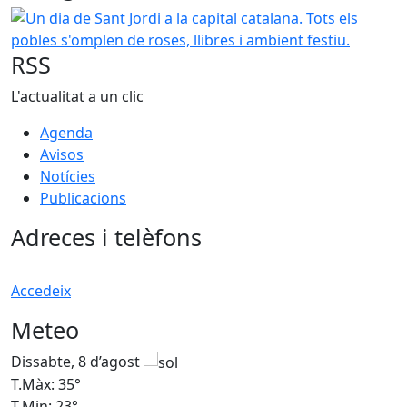
Un dia de Sant Jordi a la capital catalana. Tots els pobles s
RSS
L'actualitat a un clic
Agenda
Avisos
Notícies
Publicacions
Adreces i telèfons
Accedeix
Meteo
Dissabte, 8 d’agost
D
T.Màx: 35°
T
T.Min: 23°
T