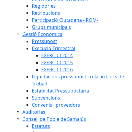
Regidories
Retribucions
Participació Ciutadana - ROM-
Grups municipals
Gestió Econòmica
Pressupost
Execució Trimestral
EXERCICI 2014
EXERCICI 2015
EXERCICI 2016
Liquidacions pressupost i relació Llocs de
Treball
Estabilitat Pressupostària
Subvencions
Convenis i proveïdors
Auditories
Consell de Poble de Samalús
Estatuts