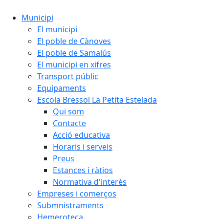
Municipi
El municipi
El poble de Cànoves
El poble de Samalús
El municipi en xifres
Transport públic
Equipaments
Escola Bressol La Petita Estelada
Qui som
Contacte
Acció educativa
Horaris i serveis
Preus
Estances i ràtios
Normativa d'interès
Empreses i comerços
Submnistraments
Hemeroteca