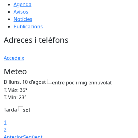
Agenda
Avisos
Notícies
Publicacions
Adreces i telèfons
Accedeix
Meteo
Dilluns, 10 d’agost
D
T.Màx: 35°
T
T.Min: 23°
T
Tarda
T
1
2
Anterior
Següent