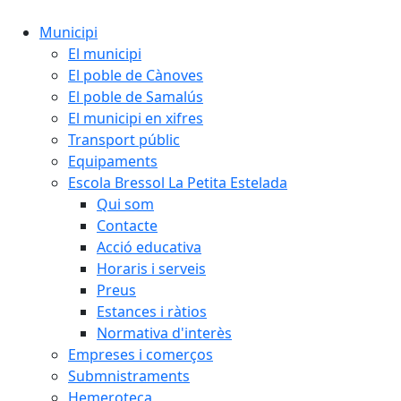
Municipi
El municipi
El poble de Cànoves
El poble de Samalús
El municipi en xifres
Transport públic
Equipaments
Escola Bressol La Petita Estelada
Qui som
Contacte
Acció educativa
Horaris i serveis
Preus
Estances i ràtios
Normativa d'interès
Empreses i comerços
Submnistraments
Hemeroteca