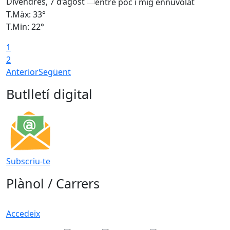
Divendres, 7 d’agost
D
T.Màx: 33°
T
T.Min: 22°
T
1
2
Anterior
Següent
Butlletí digital
Subscriu-te
Plànol / Carrers
Accedeix