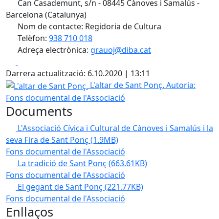
Can Casademunt, s/n - 08445 Cànoves i Samalús -
Barcelona (Catalunya)
Nom de contacte: Regidoria de Cultura
Telèfon:
938 710 018
Adreça electrònica:
grauoj@diba.cat
Facebook
X
Darrera actualització: 6.10.2020 | 13:11
L'altar de Sant Ponç.
L'altar de Sant Ponç.
Autoria:
Fons documental de l'Associació
Documents
L'Associació Cívica i Cultural de Cànoves i Samalús i la
seva Fira de Sant Ponç
(1.9MB)
Fons documental de l'Associació
La tradició de Sant Ponç
(663.61KB)
Fons documental de l'Associació
El gegant de Sant Ponç
(221.77KB)
Fons documental de l'Associació
Enllaços