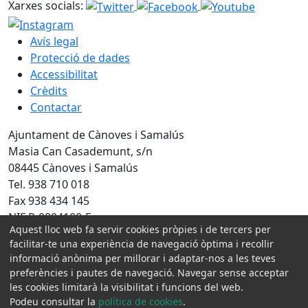
Xarxes socials:
Avís legal
Protecció de dades
Accessibilitat
Crèdits
Contactar
Ajuntament de Cànoves i Samalús
Masia Can Casademunt, s/n
08445 Cànoves i Samalús
Tel. 938 710 018
Fax 938 434 145
NIF P-0804100-F
Aquest lloc web fa servir cookies pròpies i de tercers per
Amb la col·laboració de:
facilitar-te una experiència de navegació òptima i recollir
informació anònima per millorar i adaptar-nos a les teves
preferències i pautes de navegació. Navegar sense acceptar
les cookies limitarà la visibilitat i funcions del web.
Podeu consultar la
política de cookies
.