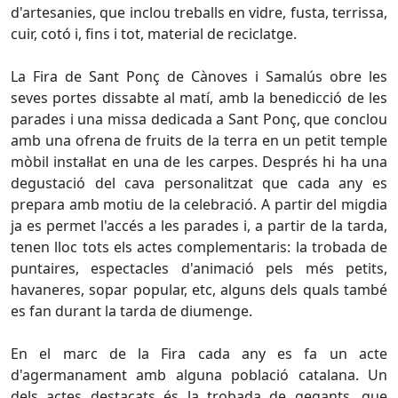
d'artesanies, que inclou treballs en vidre, fusta, terrissa,
cuir, cotó i, fins i tot, material de reciclatge.
La Fira de Sant Ponç de Cànoves i Samalús obre les
seves portes dissabte al matí, amb la benedicció de les
parades i una missa dedicada a Sant Ponç, que conclou
amb una ofrena de fruits de la terra en un petit temple
mòbil instal·lat en una de les carpes. Després hi ha una
degustació del cava personalitzat que cada any es
prepara amb motiu de la celebració. A partir del migdia
ja es permet l'accés a les parades i, a partir de la tarda,
tenen lloc tots els actes complementaris: la trobada de
puntaires, espectacles d'animació pels més petits,
havaneres, sopar popular, etc, alguns dels quals també
es fan durant la tarda de diumenge.
En el marc de la Fira cada any es fa un acte
d'agermanament amb alguna població catalana. Un
dels actes destacats és la trobada de gegants, que