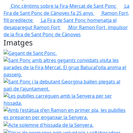
Cinc cèntims sobre la Fira-Mercat de Sant Ponç
La
Fira de Sant Ponç de Cànoves fa 25 anys
Ramon Fort,
fill predilecte
La Fira de Sant Ponç homenatja el
desaparegut Ramon Fort
Mor Ramon Fort, impulsor
de la fira de Sant Ponç de Cànoves
Imatges
Gegant de Sant Ponç.
Sant Ponç amb altres gegants convi
Sant Ponç i la debutant Georgina ballen plegats al pati de
Les pubilles carreguen amb la Senyera per ser hissada.
Amb l'estàtua d'en Ramon en primer pla, les pubilles es 
Acte solemne d'hissada de la Senyera.
Dinar de germanor
Ball 