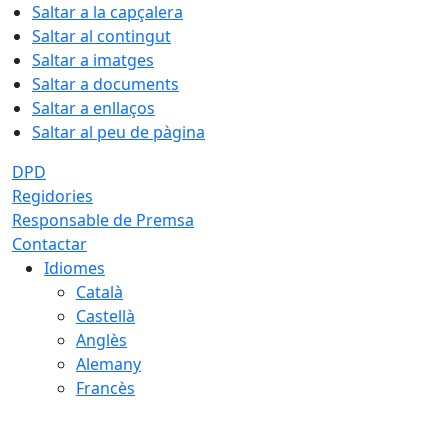
Saltar a la capçalera
Saltar al contingut
Saltar a imatges
Saltar a documents
Saltar a enllaços
Saltar al peu de pàgina
DPD
Regidories
Responsable de Premsa
Contactar
Idiomes
Català
Castellà
Anglès
Alemany
Francès
06.08.2026 | 13:35