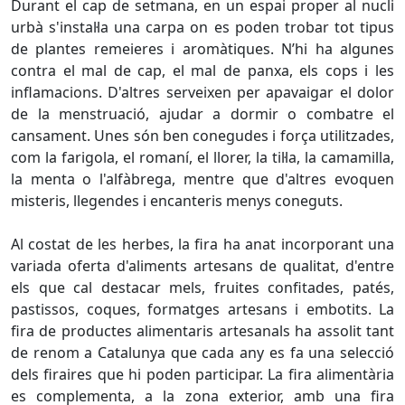
Durant el cap de setmana, en un espai proper al nucli
urbà s'instal·la una carpa on es poden trobar tot tipus
de plantes remeieres i aromàtiques. N’hi ha algunes
contra el mal de cap, el mal de panxa, els cops i les
inflamacions. D'altres serveixen per apavaigar el dolor
de la menstruació, ajudar a dormir o combatre el
cansament. Unes són ben conegudes i força utilitzades,
com la farigola, el romaní, el llorer, la til·la, la camamilla,
la menta o l'alfàbrega, mentre que d'altres evoquen
misteris, llegendes i encanteris menys coneguts.
Al costat de les herbes, la fira ha anat incorporant una
variada oferta d'aliments artesans de qualitat, d'entre
els que cal destacar mels, fruites confitades, patés,
pastissos, coques, formatges artesans i embotits. La
fira de productes alimentaris artesanals ha assolit tant
de renom a Catalunya que cada any es fa una selecció
dels firaires que hi poden participar. La fira alimentària
es complementa, a la zona exterior, amb una fira