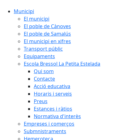
Municipi
El municipi
El poble de Cànoves
El poble de Samalús
El municipi en xifres
Transport públic
Equipaments
Escola Bressol La Petita Estelada
Qui som
Contacte
Acció educativa
Horaris i serveis
Preus
Estances i ràtios
Normativa d'interès
Empreses i comerços
Submnistraments
Hemeroteca