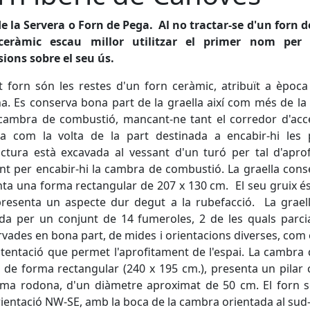
e la Servera o Forn de Pega. Al no tractar-se d'un forn 
ceràmic escau millor utilitzar el primer nom per 
ions sobre el seu ús.
 forn són les restes d'un forn ceràmic, atribuït a època
. Es conserva bona part de la graella així com més de la
cambra de combustió, mancant-ne tant el corredor d'acc
a com la volta de la part destinada a encabir-hi les 
uctura està excavada al vessant d'un turó per tal d'aprof
t per encabir-hi la cambra de combustió. La graella con
ta una forma rectangular de 207 x 130 cm. El seu gruix é
resenta un aspecte dur degut a la rubefacció. La grael
da per un conjunt de 14 fumeroles, 2 de les quals parci
vades en bona part, de mides i orientacions diverses, com e
tentació que permet l'aprofitament de l'espai. La cambra 
de forma rectangular (240 x 195 cm.), presenta un pilar 
rma rodona, d'un diàmetre aproximat de 50 cm. El forn s
ientació NW-SE, amb la boca de la cambra orientada al sud-