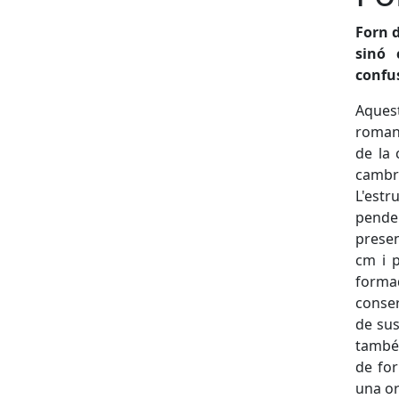
Forn d
sinó 
confus
Aquest
romana
de la 
cambr
L'estr
penden
presen
cm i p
forma
conser
de sus
també 
de fo
una or