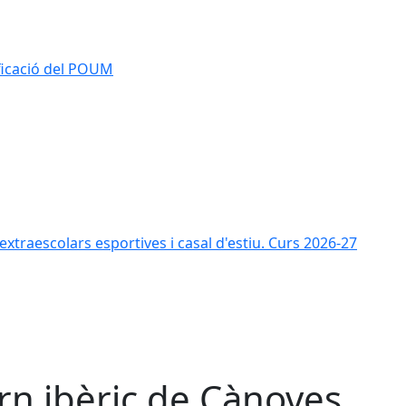
ificació del POUM
s extraescolars esportives i casal d'estiu. Curs 2026-27
rn ibèric de Cànoves