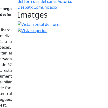
del forn des del camí.
Autoria:
Despatx Comunicació
de pega
Imatges
desfer
Vista frontal del forn.
Vista superior.
 ibero-
 meitat
és a la
peces.
itar el
servada
s de 62
la està
alment
l pilar
de foc,
central
egueix
est.