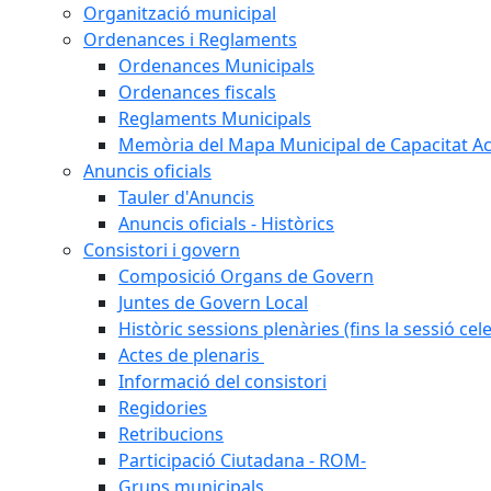
Organització municipal
Ordenances i Reglaments
Ordenances Municipals
Ordenances fiscals
Reglaments Municipals
Memòria del Mapa Municipal de Capacitat Ac
Anuncis oficials
Tauler d'Anuncis
Anuncis oficials - Històrics
Consistori i govern
Composició Organs de Govern
Juntes de Govern Local
Històric sessions plenàries (fins la sessió cel
Actes de plenaris
Informació del consistori
Regidories
Retribucions
Participació Ciutadana - ROM-
Grups municipals