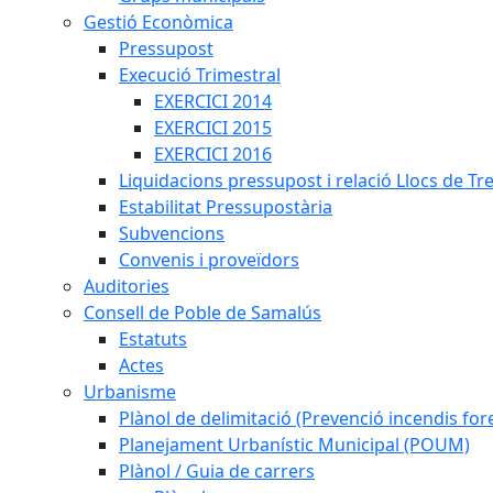
Gestió Econòmica
Pressupost
Execució Trimestral
EXERCICI 2014
EXERCICI 2015
EXERCICI 2016
Liquidacions pressupost i relació Llocs de Tr
Estabilitat Pressupostària
Subvencions
Convenis i proveïdors
Auditories
Consell de Poble de Samalús
Estatuts
Actes
Urbanisme
Plànol de delimitació (Prevenció incendis fore
Planejament Urbanístic Municipal (POUM)
Plànol / Guia de carrers