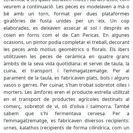
veurem a continuació. Les peces es modelaven a mà o
bé amb un torn, format per dues plataformes
giratòries de fusta unides per un eix. Un cop
elaborades, es deixaven assecar al sol i després es
coïen en forns com el de Can Pericas. En algunes
ocasions, un pintor podia completar el treball, decorant
les peces amb motius geomètrics o florals. Els ibers
utilitzaven les peces de ceràmica en quatre grans
àmbits de la seva vida quotidiana: el servei de taula, la
cuina, el transport i l'emmagatzematge. Per al
parament de la taula, es fabricaven plats, bols i alguns
vasos o gerres. Per cuinar, s'han trobat sobretot olles i
morters. Les àmfores eren el producte estrella utilitzat
en el transport de productes agrícoles destinats al
comerç, sobretot de vi, oli d'oliva i salmorra. També
sabem que s'hi fermentava cervesa. Per a
l'emmagatzematge, es fabricaven diversos recipients:
urnes, kalathos (recipients de forma cilíndrica, com un