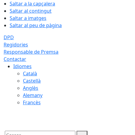
Saltar a la capçalera
Saltar al contingut
Saltar a imatges
Saltar al peu de pàgina
DPD
Regidories
Responsable de Premsa
Contactar
Idiomes
Català
Castellà
Anglès
Alemany
Francès
08.08.2026 | 06:36