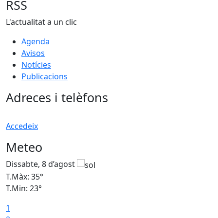
RSS
L'actualitat a un clic
Agenda
Avisos
Notícies
Publicacions
Adreces i telèfons
Accedeix
Meteo
Dissabte, 8 d’agost
D
T.Màx: 35°
T
T.Min: 23°
T
1