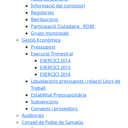
Informació del consistori
Regidories
Retribucions
Participació Ciutadana - ROM-
Grups municipals
Gestió Econòmica
Pressupost
Execució Trimestral
EXERCICI 2014
EXERCICI 2015
EXERCICI 2016
Liquidacions pressupost i relació Llocs de
Treball
Estabilitat Pressupostària
Subvencions
Convenis i proveïdors
Auditories
Consell de Poble de Samalús