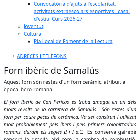
Convocatòria d'ajuts a l'escolaritat,
activitats extraescolars esportives i casal
d'estiu. Curs 2026-27
Joventut
Cultura
Pla Local de Foment de la Lectura
ADRECES I TELÈFONS
Forn ibèric de Samalús
Aquest forn són restes d'un forn ceràmic, atribuït a
època ibero-romana.
El forn ibèric de Can Pericas es troba amagat en un dels
molts revolts de la carretera de Samalús. Són restes d'un
forn per coure peces de ceràmica. Va ser construït i utilitzat
molt probablement pels ibers i pels primers colonitzadors
romans, durant els segles II i I a.C.
Es conserva gairebé
sencera la graella, així com la cambra de combustió.