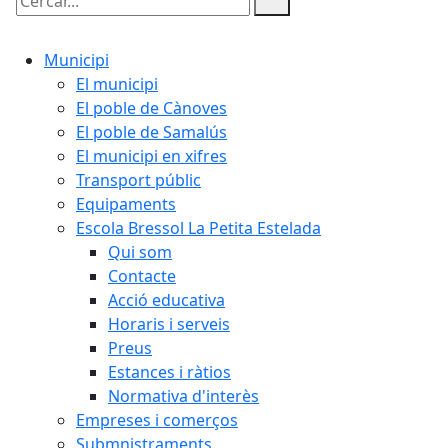
Cercar:
Municipi
El municipi
El poble de Cànoves
El poble de Samalús
El municipi en xifres
Transport públic
Equipaments
Escola Bressol La Petita Estelada
Qui som
Contacte
Acció educativa
Horaris i serveis
Preus
Estances i ràtios
Normativa d'interès
Empreses i comerços
Submnistraments