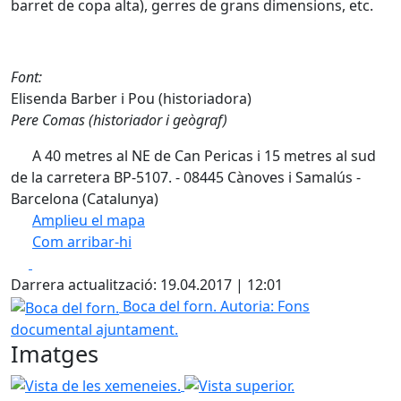
barret de copa alta), gerres de grans dimensions, etc.
Font:
Elisenda Barber i Pou (historiadora)
Pere Comas (historiador i geògraf)
A 40 metres al NE de Can Pericas i 15 metres al sud
de la carretera BP-5107. - 08445 Cànoves i Samalús -
Barcelona (Catalunya)
Amplieu el mapa
Com arribar-hi
Leaflet
| ©
OpenStreetMap
contributors
Facebook
X
+
Darrera actualització: 19.04.2017 | 12:01
−
Boca del forn.
Boca del forn.
Autoria: Fons
documental ajuntament.
Imatges
Vista de les xemeneies.
Vista superior.