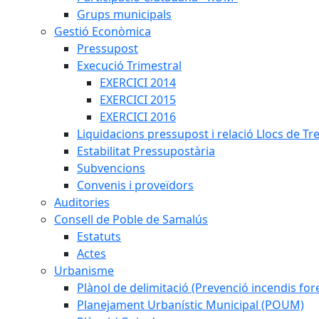
Grups municipals
Gestió Econòmica
Pressupost
Execució Trimestral
EXERCICI 2014
EXERCICI 2015
EXERCICI 2016
Liquidacions pressupost i relació Llocs de Tr
Estabilitat Pressupostària
Subvencions
Convenis i proveïdors
Auditories
Consell de Poble de Samalús
Estatuts
Actes
Urbanisme
Plànol de delimitació (Prevenció incendis fore
Planejament Urbanístic Municipal (POUM)