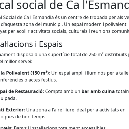
cal social de Ca l'Esman
al Social de Ca l'Esmandia és un centre de trobada per als ve
 d'aquesta zona del municipi. Un espai modern i polivalent
yat per acollir activitats socials, culturals i reunions comuni
al·lacions i Espais
pament disposa d'una superfície total de 250 m² distribuïts
el millor servei:
la Polivalent (150 m²):
Un espai ampli i lluminós per a talle
nferències o actes festius.
pai de Restauració:
Compta amb un
bar amb cuina
total
uipada.
ti Exterior:
Una zona a l'aire lliure ideal per a activitats en
poques de bon temps.
rveis:
Banys i instal·lacions totalment accessibles.