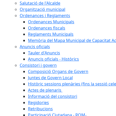
Salutació de l'Alcalde
Organització municipal
Ordenances i Reglaments
Ordenances Municipals
Ordenances fiscals
Reglaments Municipals
Memòria del Mapa Municipal de Capacitat Ac
Anuncis oficials
Tauler d'Anuncis
Anuncis oficials - Històrics
Consistori i govern
Composició Organs de Govern
Juntes de Govern Local
Històric sessions plenàries (fins la sessió cel
Actes de plenaris
Informació del consistori
Regidories
Retribucions
Participació Ciutadana - ROM-