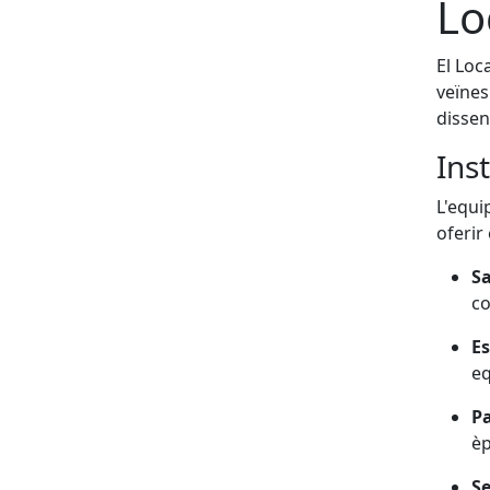
Lo
El Loc
veïnes
dissen
Inst
L'equi
oferir 
Sa
co
Es
eq
Pa
è
Se