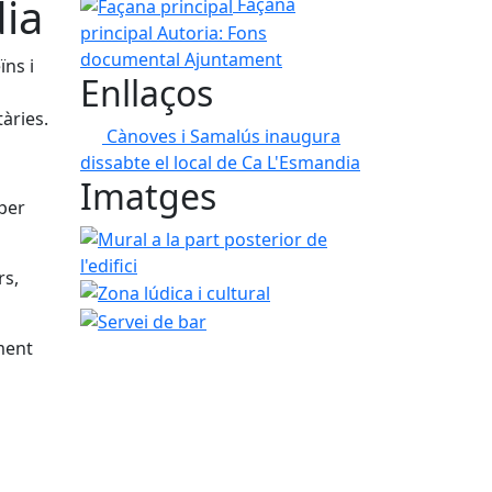
dia
Façana principal
Façana
principal
Autoria: Fons
documental Ajuntament
ïns i
Enllaços
tàries.
Cànoves i Samalús inaugura
dissabte el local de Ca L'Esmandia
Imatges
 per
Mural a la part posterior de l'edifici
rs,
Zona lúdica i cultural
Servei de bar
ment