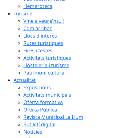
Hemeroteca
Turisme
Vine a veure'ns...!
Com arribar
Llocs d'interès
Rutes turístiques
Fires i festes
Activitats turístiques
Hosteleria i turísme
Patrimoni cultural
Actualitat
Exposicions
Activitats municipals
Oferta formativa
Oferta Pública
Revista Municipal La Llum
Butlletí digital
Notícies