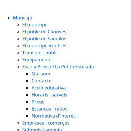
Municipi
El municipi
El poble de Cànoves
El poble de Samalús
El municipi en xifres
Transport públic
Equipaments
Escola Bressol La Petita Estelada
Qui som
Contacte
Acció educativa
Horaris i serveis
Preus
Estances i ràtios
Normativa d'interès
Empreses i comerços
Submnistraments