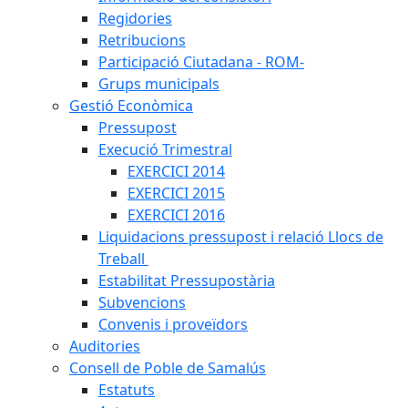
Regidories
Retribucions
Participació Ciutadana - ROM-
Grups municipals
Gestió Econòmica
Pressupost
Execució Trimestral
EXERCICI 2014
EXERCICI 2015
EXERCICI 2016
Liquidacions pressupost i relació Llocs de
Treball
Estabilitat Pressupostària
Subvencions
Convenis i proveïdors
Auditories
Consell de Poble de Samalús
Estatuts