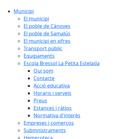
Municipi
El municipi
El poble de Cànoves
El poble de Samalús
El municipi en xifres
Transport públic
Equipaments
Escola Bressol La Petita Estelada
Qui som
Contacte
Acció educativa
Horaris i serveis
Preus
Estances i ràtios
Normativa d'interès
Empreses i comerços
Submnistraments
Hemeroteca