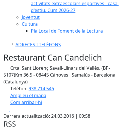
activitats extraescolars esportives i casal
d'estiu. Curs 2026-27
Joventut
Cultura
Pla Local de Foment de la Lectura
ADRECES I TELÈFONS
Restaurant Can Candelich
Crta. Sant Llorenç Savall-Llinars del Vallès, (BP-
5107)Km 36,5 - 08445 Cànoves i Samalús - Barcelona
(Catalunya)
Telèfon:
938 714 546
Amplieu el mapa
Com arribar-hi
Leaflet
| ©
OpenStreetMap
contributors
Facebook
X
+
Darrera actualització: 24.03.2016 | 09:58
−
RSS