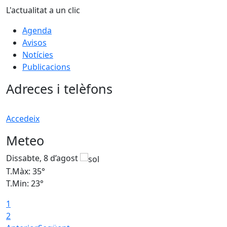
L'actualitat a un clic
Agenda
Avisos
Notícies
Publicacions
Adreces i telèfons
Accedeix
Meteo
Dissabte, 8 d’agost
D
T.Màx: 35°
T
T.Min: 23°
T
1
2