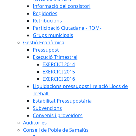
Informació del consistori
Regidories
Retribucions
Participació Ciutadana - ROM-
Grups municipals
Gestió Econòmica
Pressupost
Execució Trimestral
EXERCICI 2014
EXERCICI 2015
EXERCICI 2016
Liquidacions pressupost i relació Llocs de
Treball
Estabilitat Pressupostària
Subvencions
Convenis i proveïdors
Auditories
Consell de Poble de Samalús