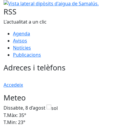
RSS
L'actualitat a un clic
Agenda
Avisos
Notícies
Publicacions
Adreces i telèfons
Accedeix
Meteo
Dissabte, 8 d’agost
D
T.Màx: 35°
T
T.Min: 23°
T