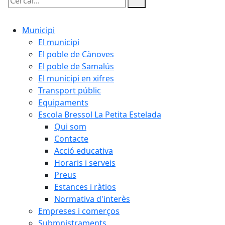
Cercar:
Municipi
El municipi
El poble de Cànoves
El poble de Samalús
El municipi en xifres
Transport públic
Equipaments
Escola Bressol La Petita Estelada
Qui som
Contacte
Acció educativa
Horaris i serveis
Preus
Estances i ràtios
Normativa d'interès
Empreses i comerços
Submnistraments