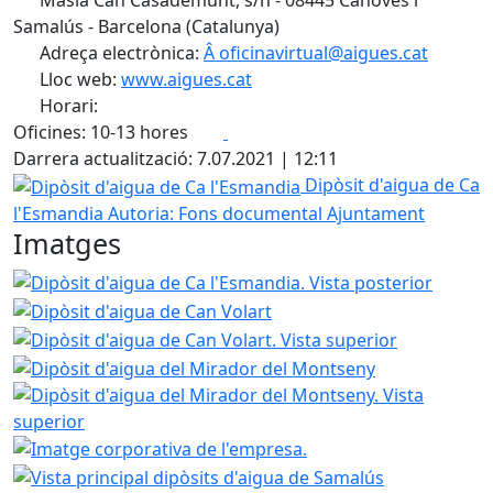
Masia Can Casademunt, s/n - 08445 Cànoves i
Samalús - Barcelona (Catalunya)
Adreça electrònica:
Â oficinavirtual@aigues.cat
Lloc web:
www.aigues.cat
Horari:
Facebook
X
Oficines: 10-13 hores
Darrera actualització: 7.07.2021 | 12:11
Dipòsit d'aigua de Ca l'Esmandia
Dipòsit d'aigua de Ca
l'Esmandia
Autoria: Fons documental Ajuntament
Imatges
Dipòsit d'aigua de Ca l'Esmandia. Vista posterior
Dipòsit
Dipòsit d'aigua de Can Vola
Dipòsit d'a
Dipòsit d'aigu
Imatge corporativa de l'empresa.
Vista principal dipòsi
Vista lateral