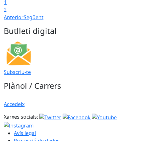
1
2
Anterior
Següent
Butlletí digital
Subscriu-te
Plànol / Carrers
Accedeix
Xarxes socials:
Avís legal
Protecció de dades