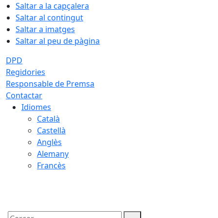
Saltar a la capçalera
Saltar al contingut
Saltar a imatges
Saltar al peu de pàgina
DPD
Regidories
Responsable de Premsa
Contactar
Idiomes
Català
Castellà
Anglès
Alemany
Francès
07.08.2026 | 18:42