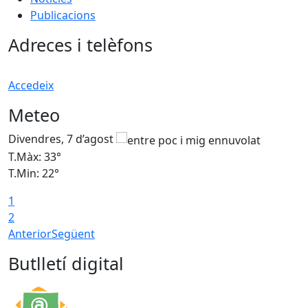
Publicacions
Adreces i telèfons
Accedeix
Meteo
Divendres, 7 d’agost
D
T.Màx: 33°
T
T.Min: 22°
T
1
2
Anterior
Següent
Butlletí digital