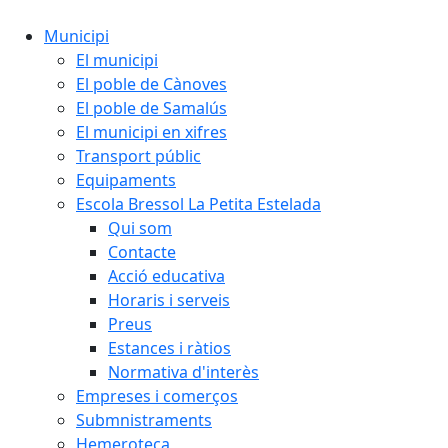
Municipi
El municipi
El poble de Cànoves
El poble de Samalús
El municipi en xifres
Transport públic
Equipaments
Escola Bressol La Petita Estelada
Qui som
Contacte
Acció educativa
Horaris i serveis
Preus
Estances i ràtios
Normativa d'interès
Empreses i comerços
Submnistraments
Hemeroteca