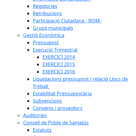
Regidories
Retribucions
Participació Ciutadana - ROM-
Grups municipals
Gestió Econòmica
Pressupost
Execució Trimestral
EXERCICI 2014
EXERCICI 2015
EXERCICI 2016
Liquidacions pressupost i relació Llocs de
Treball
Estabilitat Pressupostària
Subvencions
Convenis i proveïdors
Auditories
Consell de Poble de Samalús
Estatuts