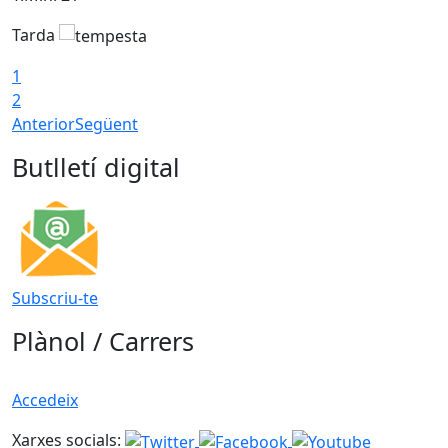
Tarda
T
1
2
Anterior
Següent
Butlletí digital
Subscriu-te
Plànol / Carrers
Accedeix
Xarxes socials: