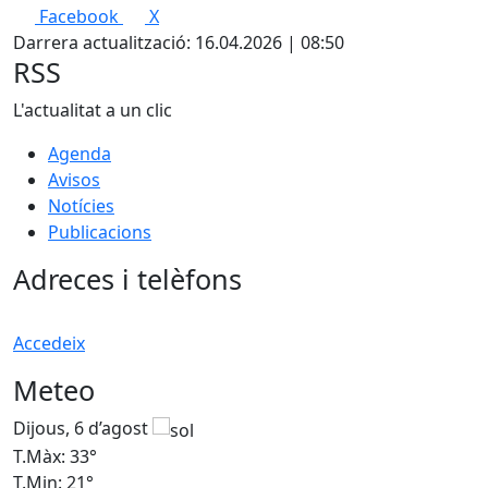
Facebook
X
Darrera actualització: 16.04.2026 | 08:50
RSS
L'actualitat a un clic
Agenda
Avisos
Notícies
Publicacions
Adreces i telèfons
Accedeix
Meteo
Dijous, 6 d’agost
D
T.Màx: 33°
T
T.Min: 21°
T