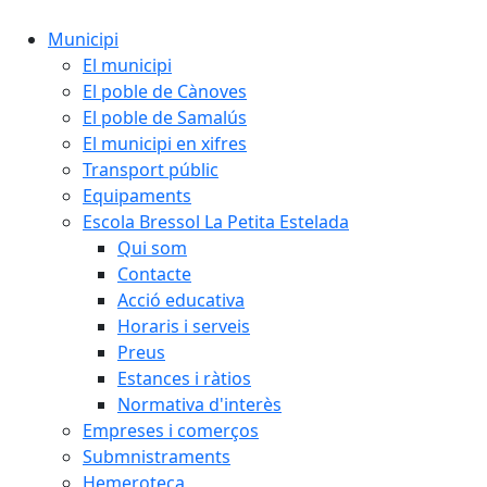
Municipi
El municipi
El poble de Cànoves
El poble de Samalús
El municipi en xifres
Transport públic
Equipaments
Escola Bressol La Petita Estelada
Qui som
Contacte
Acció educativa
Horaris i serveis
Preus
Estances i ràtios
Normativa d'interès
Empreses i comerços
Submnistraments
Hemeroteca