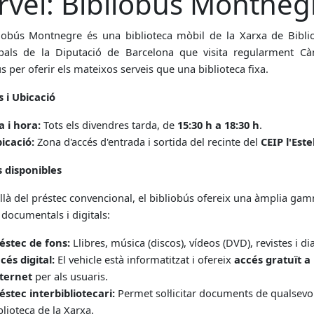
rvei: Bibliobús Montneg
liobús Montnegre és una biblioteca mòbil de la Xarxa de Bibli
pals de la Diputació de Barcelona que visita regularment Cà
 per oferir els mateixos serveis que una biblioteca fixa.
s i Ubicació
a i hora:
Tots els divendres tarda, de
15:30 h a 18:30 h
.
icació:
Zona d'accés d'entrada i sortida del recinte del
CEIP l'Est
s disponibles
llà del préstec convencional, el bibliobús ofereix una àmplia ga
 documentals i digitals:
éstec de fons:
Llibres, música (discos), vídeos (DVD), revistes i dia
cés digital:
El vehicle està informatitzat i ofereix
accés gratuït a
ternet
per als usuaris.
éstec interbibliotecari:
Permet sol·licitar documents de qualsevol
blioteca de la Xarxa.