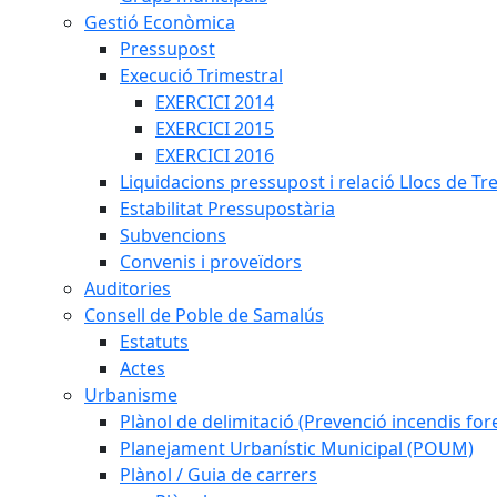
Gestió Econòmica
Pressupost
Execució Trimestral
EXERCICI 2014
EXERCICI 2015
EXERCICI 2016
Liquidacions pressupost i relació Llocs de Tr
Estabilitat Pressupostària
Subvencions
Convenis i proveïdors
Auditories
Consell de Poble de Samalús
Estatuts
Actes
Urbanisme
Plànol de delimitació (Prevenció incendis fore
Planejament Urbanístic Municipal (POUM)
Plànol / Guia de carrers