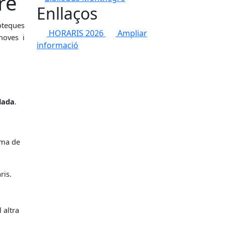
re
Enllaços
oteques
HORARIS 2026
Ampliar
noves i
informació
elada
.
mma de
ris.
 altra