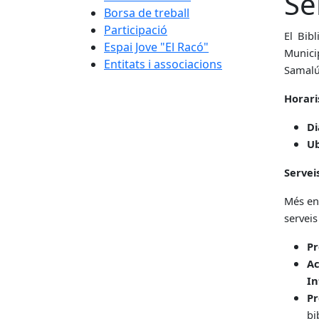
Se
Borsa de treball
Participació
El Bib
Espai Jove "El Racó"
Munici
Entitats i associacions
Samalús
Horari
Di
Ub
Servei
Més en
serveis
Pr
Ac
In
Pr
bi