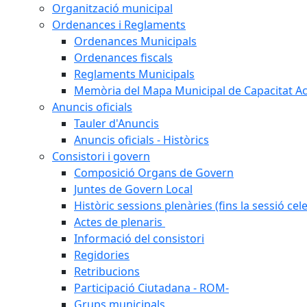
Organització municipal
Ordenances i Reglaments
Ordenances Municipals
Ordenances fiscals
Reglaments Municipals
Memòria del Mapa Municipal de Capacitat Ac
Anuncis oficials
Tauler d'Anuncis
Anuncis oficials - Històrics
Consistori i govern
Composició Organs de Govern
Juntes de Govern Local
Històric sessions plenàries (fins la sessió cel
Actes de plenaris
Informació del consistori
Regidories
Retribucions
Participació Ciutadana - ROM-
Grups municipals