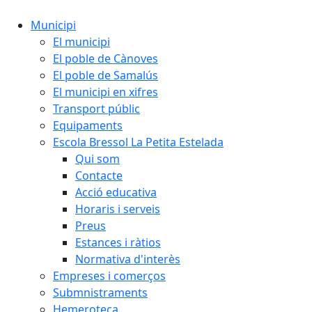
Municipi
El municipi
El poble de Cànoves
El poble de Samalús
El municipi en xifres
Transport públic
Equipaments
Escola Bressol La Petita Estelada
Qui som
Contacte
Acció educativa
Horaris i serveis
Preus
Estances i ràtios
Normativa d'interès
Empreses i comerços
Submnistraments
Hemeroteca