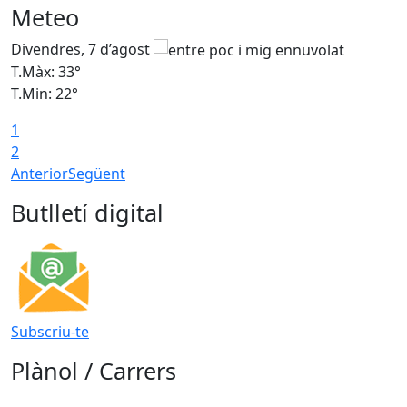
Meteo
Divendres, 7 d’agost
D
T.Màx: 33°
T
T.Min: 22°
T
1
2
Anterior
Següent
Butlletí digital
Subscriu-te
Plànol / Carrers