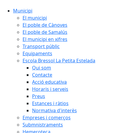
Municipi
El municipi
El poble de Cànoves
El poble de Samalús
El municipi en xifres
Transport públic
Equipaments
Escola Bressol La Petita Estelada
Qui som
Contacte
Acció educativa
Horaris i serveis
Preus
Estances i ràtios
Normativa d'interès
Empreses i comerços
Submnistraments
Hemeroteca