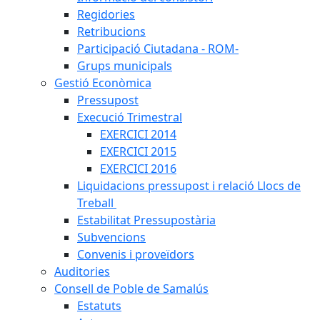
Regidories
Retribucions
Participació Ciutadana - ROM-
Grups municipals
Gestió Econòmica
Pressupost
Execució Trimestral
EXERCICI 2014
EXERCICI 2015
EXERCICI 2016
Liquidacions pressupost i relació Llocs de
Treball
Estabilitat Pressupostària
Subvencions
Convenis i proveïdors
Auditories
Consell de Poble de Samalús
Estatuts