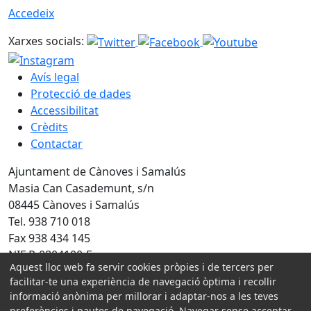
Accedeix
Xarxes socials:
Avís legal
Protecció de dades
Accessibilitat
Crèdits
Contactar
Ajuntament de Cànoves i Samalús
Masia Can Casademunt, s/n
08445 Cànoves i Samalús
Tel. 938 710 018
Fax 938 434 145
NIF P-0804100-F
Aquest lloc web fa servir cookies pròpies i de tercers per
facilitar-te una experiència de navegació òptima i recollir
Amb la col·laboració de:
informació anònima per millorar i adaptar-nos a les teves
preferències i pautes de navegació. Navegar sense acceptar