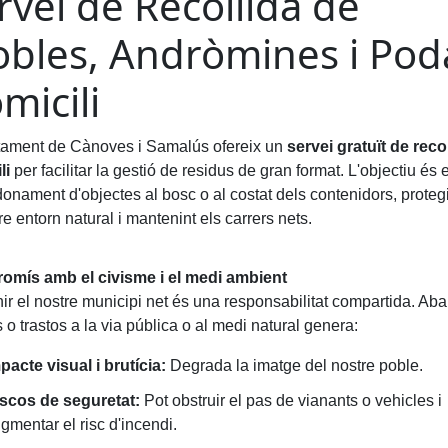
rvei de Recollida de
bles, Andròmines i Pod
micili
tament de Cànoves i Samalús ofereix un
servei gratuït de reco
li
per facilitar la gestió de residus de gran format. L'objectiu és e
onament d'objectes al bosc o al costat dels contenidors, protegi
re entorn natural i mantenint els carrers nets.
mís amb el civisme i el medi ambient
ir el nostre municipi net és una responsabilitat compartida. Ab
o trastos a la via pública o al medi natural genera:
pacte visual i brutícia:
Degrada la imatge del nostre poble.
scos de seguretat:
Pot obstruir el pas de vianants o vehicles i
gmentar el risc d'incendi.