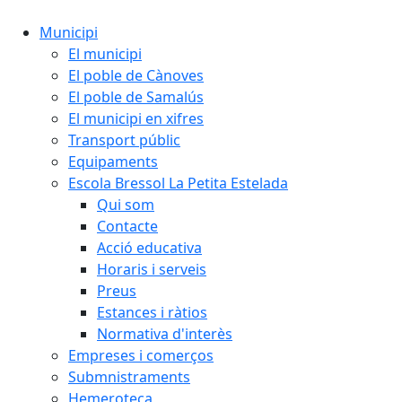
Municipi
El municipi
El poble de Cànoves
El poble de Samalús
El municipi en xifres
Transport públic
Equipaments
Escola Bressol La Petita Estelada
Qui som
Contacte
Acció educativa
Horaris i serveis
Preus
Estances i ràtios
Normativa d'interès
Empreses i comerços
Submnistraments
Hemeroteca