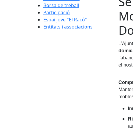
Se
Borsa de treball
Mo
Participació
Espai Jove "El Racó"
Do
Entitats i associacions
L'Ajun
domici
l'aband
el nost
Compro
Manten
mobles 
Im
Ri
au