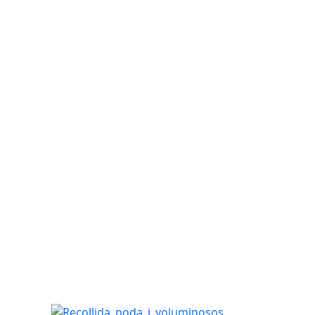
Recollida_poda_i_voluminosos