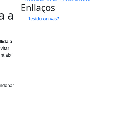
Enllaços
a a
Residu on vas?
llida a
vitar
nt així
andonar