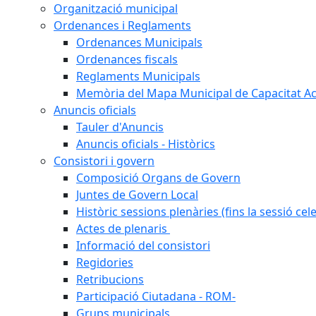
Organització municipal
Ordenances i Reglaments
Ordenances Municipals
Ordenances fiscals
Reglaments Municipals
Memòria del Mapa Municipal de Capacitat Ac
Anuncis oficials
Tauler d'Anuncis
Anuncis oficials - Històrics
Consistori i govern
Composició Organs de Govern
Juntes de Govern Local
Històric sessions plenàries (fins la sessió cel
Actes de plenaris
Informació del consistori
Regidories
Retribucions
Participació Ciutadana - ROM-
Grups municipals