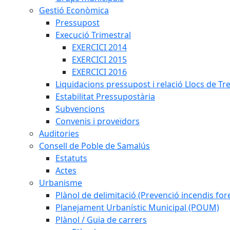
Gestió Econòmica
Pressupost
Execució Trimestral
EXERCICI 2014
EXERCICI 2015
EXERCICI 2016
Liquidacions pressupost i relació Llocs de Tr
Estabilitat Pressupostària
Subvencions
Convenis i proveïdors
Auditories
Consell de Poble de Samalús
Estatuts
Actes
Urbanisme
Plànol de delimitació (Prevenció incendis fore
Planejament Urbanístic Municipal (POUM)
Plànol / Guia de carrers