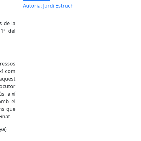
Autoria: Jordi Estruch
s de la
1ª del
eressos
ixí com
aquest
locutor
s, així
 amb el
ons que
eïnat.
ya)