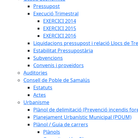
Pressupost
Execució Trimestral
EXERCICI 2014
EXERCICI 2015
EXERCICI 2016
Liquidacions pressupost i relació Llocs de Tr
Estabilitat Pressupostària
Subvencions
Convenis i proveïdors
Auditories
Consell de Poble de Samalús
Estatuts
Actes
Urbanisme
Plànol de delimitació (Prevenció incendis fore
Planejament Urbanístic Municipal (POUM)
Plànol / Guia de carrers
Plànols