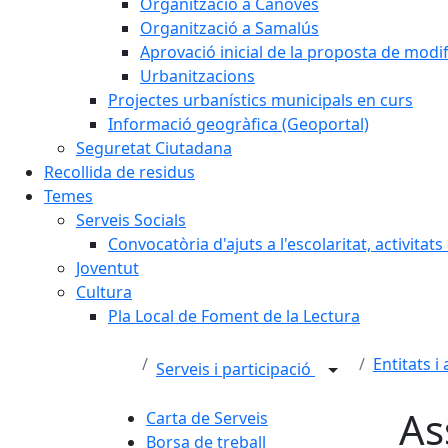
Organització a Cànoves
Organització a Samalús
Aprovació inicial de la proposta de mod
Urbanitzacions
Projectes urbanístics municipals en curs
Informació geogràfica (Geoportal)
Seguretat Ciutadana
Recollida de residus
Temes
Serveis Socials
Convocatòria d'ajuts a l'escolaritat, activitat
Joventut
Cultura
Pla Local de Foment de la Lectura
Entitats i
Serveis i participació
As
Carta de Serveis
Borsa de treball