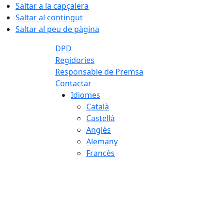
Saltar a la capçalera
Saltar al contingut
Saltar al peu de pàgina
DPD
Regidories
Responsable de Premsa
Contactar
Idiomes
Català
Castellà
Anglès
Alemany
Francès
08.08.2026 | 02:34