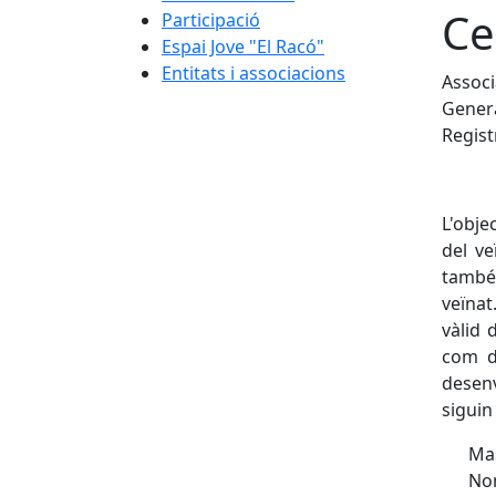
Ce
Participació
Espai Jove "El Racó"
Entitats i associacions
Associ
Gener
Regist
L'obje
del ve
també
veïnat
vàlid 
com de
desenv
siguin
Mas
Nom