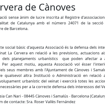
rvera de Cànoves
ació sense ànim de lucre inscrita al Registre d'associacion
alitat de Catalunya amb el número 24071 de la secció 
re de Barcelona.
cte social bàsic d'aquesta Associació és la defensa dels int
ïnat La Cervera en relació a les previsions, actuacions a
 dels planejaments urbanístics que poden afectar a 
. Per aquest motiu, aquesta Associació vol ésser l'inter
dels seus membres amb l'Ajuntament de Cànoves i Samalú
 qualsevol altra Institució o Administració en relació
olupament urbanístic del veïnat i exercirà totes les acci
 necessàries per a la correcte defensa dels interessos del V
ia Can Nari - 08445 Cànoves i Samalús - Barcelona (Catalun
 de contacte: Sra. Roser Vallès Fernández