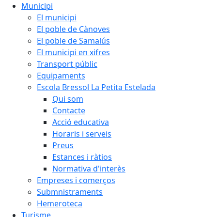
Municipi
El municipi
El poble de Cànoves
El poble de Samalús
El municipi en xifres
Transport públic
Equipaments
Escola Bressol La Petita Estelada
Qui som
Contacte
Acció educativa
Horaris i serveis
Preus
Estances i ràtios
Normativa d'interès
Empreses i comerços
Submnistraments
Hemeroteca
Turisme