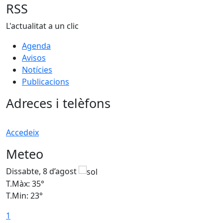
RSS
L'actualitat a un clic
Agenda
Avisos
Notícies
Publicacions
Adreces i telèfons
Accedeix
Meteo
Dissabte, 8 d’agost
D
T.Màx: 35°
T
T.Min: 23°
T
1