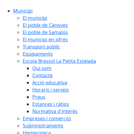
Municipi
El municipi
El poble de Cànoves
El poble de Samalús
El municipi en xifres
Transport públic
Equipaments
Escola Bressol La Petita Estelada
Qui som
Contacte
Acció educativa
Horaris i serveis
Preus
Estances i ràtios
Normativa d'interès
Empreses i comerços
Submnistraments
Hemeroteca