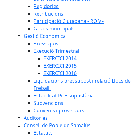
Regidories
Retribucions
Participació Ciutadana - ROM-
Grups municipals
Gestió Econòmica
Pressupost
Execució Trimestral
EXERCICI 2014
EXERCICI 2015
EXERCICI 2016
Liquidacions pressupost i relació Llocs de
Treball
Estabilitat Pressupostària
Subvencions
Convenis i proveïdors
Auditories
Consell de Poble de Samalús
Estatuts