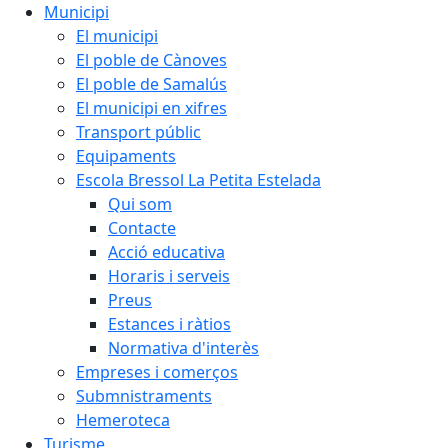
Municipi
El municipi
El poble de Cànoves
El poble de Samalús
El municipi en xifres
Transport públic
Equipaments
Escola Bressol La Petita Estelada
Qui som
Contacte
Acció educativa
Horaris i serveis
Preus
Estances i ràtios
Normativa d'interès
Empreses i comerços
Submnistraments
Hemeroteca
Turisme