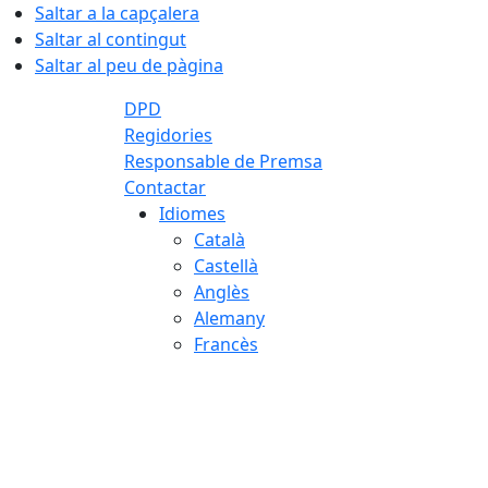
Saltar a la capçalera
Saltar al contingut
Saltar al peu de pàgina
DPD
Regidories
Responsable de Premsa
Contactar
Idiomes
Català
Castellà
Anglès
Alemany
Francès
08.08.2026 | 07:04