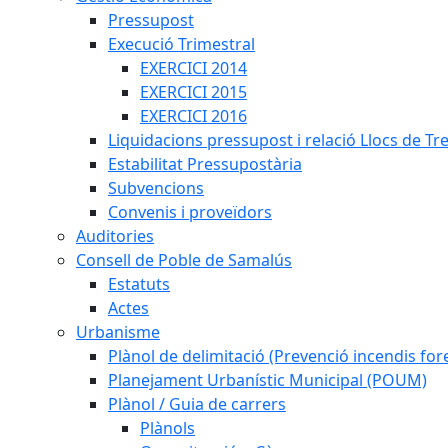
Pressupost
Execució Trimestral
EXERCICI 2014
EXERCICI 2015
EXERCICI 2016
Liquidacions pressupost i relació Llocs de Tr
Estabilitat Pressupostària
Subvencions
Convenis i proveïdors
Auditories
Consell de Poble de Samalús
Estatuts
Actes
Urbanisme
Plànol de delimitació (Prevenció incendis fore
Planejament Urbanístic Municipal (POUM)
Plànol / Guia de carrers
Plànols