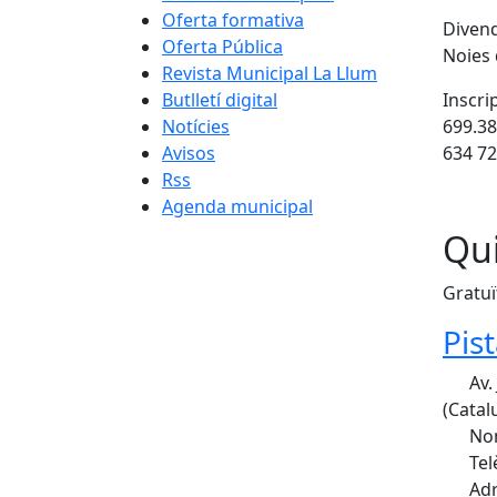
Oferta formativa
Divend
Oferta Pública
Noies 
Revista Municipal La Llum
Butlletí digital
Inscri
Notícies
699.3
Avisos
634 72
Rss
Agenda municipal
Qui
Gratuï
Pis
Av.
(Catal
Nom
Tel
Adr