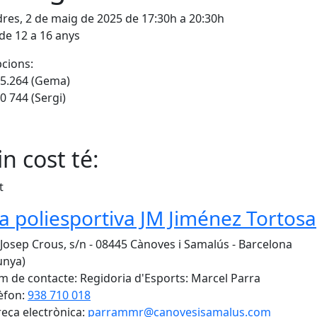
res, 2 de maig de 2025 de 17:30h a 20:30h
de 12 a 16 anys
pcions:
85.264 (Gema)
0 744 (Sergi)
n cost té:
t
ta poliesportiva JM Jiménez Tortosa
 Josep Crous, s/n - 08445 Cànoves i Samalús - Barcelona
unya)
 de contacte: Regidoria d'Esports: Marcel Parra
èfon:
938 710 018
eça electrònica:
parrammr@canovesisamalus.com