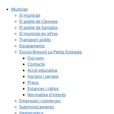
Municipi
El municipi
El poble de Cànoves
El poble de Samalús
El municipi en xifres
Transport públic
Equipaments
Escola Bressol La Petita Estelada
Qui som
Contacte
Acció educativa
Horaris i serveis
Preus
Estances i ràtios
Normativa d'interès
Empreses i comerços
Submnistraments
Hemeroteca