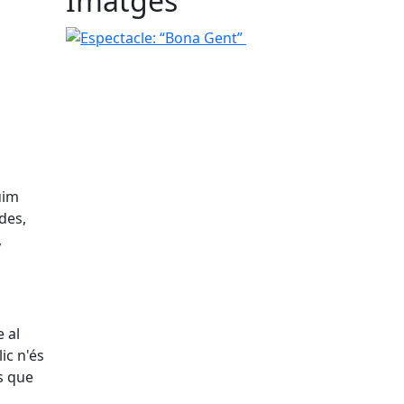
Imatges
Espectacle: “Bona Gent”
uim
des,
,
 al
ic n'és
s que