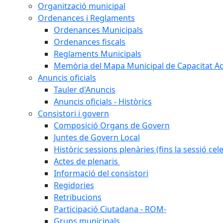
Organització municipal
Ordenances i Reglaments
Ordenances Municipals
Ordenances fiscals
Reglaments Municipals
Memòria del Mapa Municipal de Capacitat Ac
Anuncis oficials
Tauler d'Anuncis
Anuncis oficials - Històrics
Consistori i govern
Composició Organs de Govern
Juntes de Govern Local
Històric sessions plenàries (fins la sessió cel
Actes de plenaris
Informació del consistori
Regidories
Retribucions
Participació Ciutadana - ROM-
Grups municipals