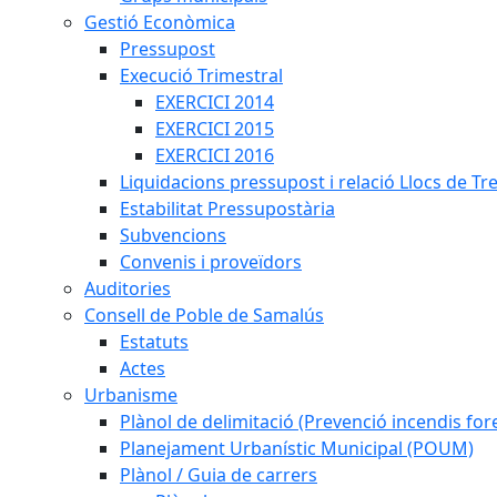
Gestió Econòmica
Pressupost
Execució Trimestral
EXERCICI 2014
EXERCICI 2015
EXERCICI 2016
Liquidacions pressupost i relació Llocs de Tr
Estabilitat Pressupostària
Subvencions
Convenis i proveïdors
Auditories
Consell de Poble de Samalús
Estatuts
Actes
Urbanisme
Plànol de delimitació (Prevenció incendis fore
Planejament Urbanístic Municipal (POUM)
Plànol / Guia de carrers