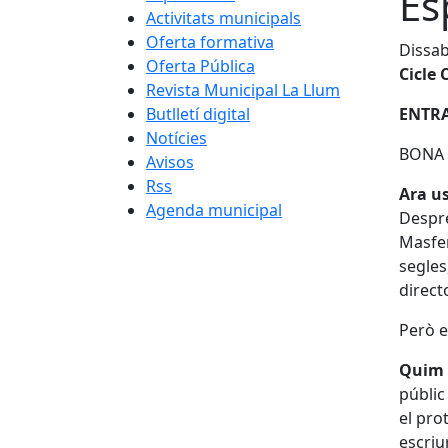
Es
Activitats municipals
Oferta formativa
Dissab
Oferta Pública
Cicle 
Revista Municipal La Llum
Butlletí digital
ENTR
Notícies
BONA
Avisos
Rss
Ara us
Agenda municipal
Despré
Masfer
segles
direc
Però e
Quim 
públic
el pro
escriu