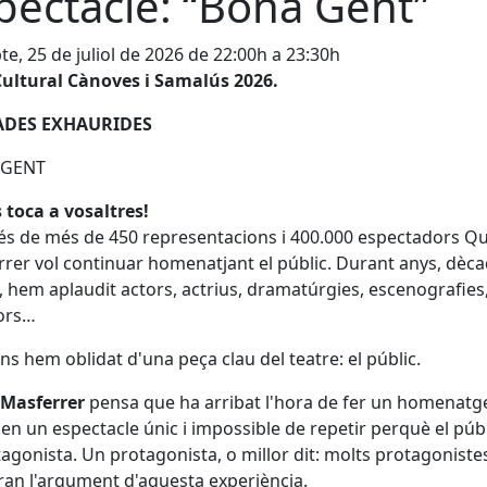
pectacle: “Bona Gent”
te, 25 de juliol de 2026 de 22:00h a 23:30h
Cultural Cànoves i Samalús 2026.
ADES EXHAURIDES
 GENT
 toca a vosaltres!
s de més de 450 representacions i 400.000 espectadors Q
rer vol continuar homenatjant el públic. Durant anys, dèca
, hem aplaudit actors, actrius, dramatúrgies, escenografies
tors…
ns hem oblidat d'una peça clau del teatre: el públic.
Masferrer
pensa que ha arribat l'hora de fer un homenatge
 en un espectacle únic i impossible de repetir perquè el públ
tagonista. Un protagonista, o millor dit: molts protagoniste
ran l'argument d'aquesta experiència.