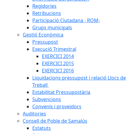
Regidories
Retribucions
Participació Ciutadana - ROM-
Grups municipals
Gestió Econòmica
Pressupost
Execució Trimestral
EXERCICI 2014
EXERCICI 2015
EXERCICI 2016
Liquidacions pressupost i relació Llocs de
Treball
Estabilitat Pressupostària
Subvencions
Convenis i proveïdors
Auditories
Consell de Poble de Samalús
Estatuts