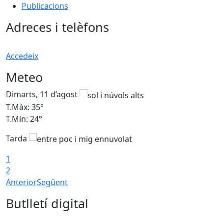
Publicacions
Adreces i telèfons
Accedeix
Meteo
Dimarts, 11 d’agost
D
T.Màx: 35°
T
T.Min: 24°
T
Tarda
T
1
2
Anterior
Següent
Butlletí digital