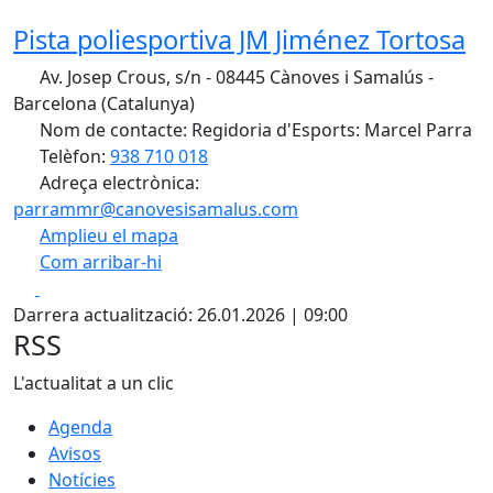
Pista poliesportiva JM Jiménez Tortosa
Av. Josep Crous, s/n - 08445 Cànoves i Samalús -
Barcelona (Catalunya)
Nom de contacte: Regidoria d'Esports: Marcel Parra
Telèfon:
938 710 018
Adreça electrònica:
parrammr@canovesisamalus.com
Amplieu el mapa
Com arribar-hi
Leaflet
| ©
OpenStreetMap
contributors
Facebook
X
+
Darrera actualització: 26.01.2026 | 09:00
−
RSS
L'actualitat a un clic
Agenda
Avisos
Notícies