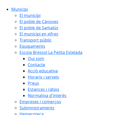
Municipi
El municipi
El poble de Cànoves
El poble de Samalús
El municipi en xifres
Transport públic
Equipaments
Escola Bressol La Petita Estelada
Qui som
Contacte
Acció educativa
Horaris i serveis
Preus
Estances i ràtios
Normativa d'interès
Empreses i comerços
Submnistraments
Hemeroteca