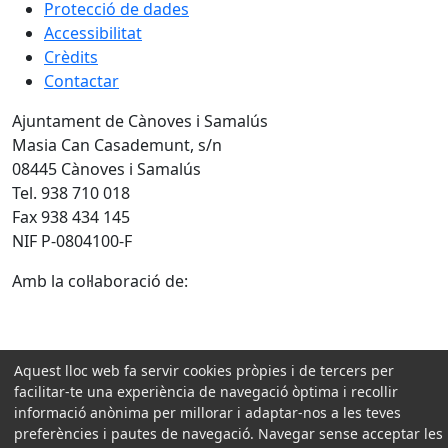
Protecció de dades
Accessibilitat
Crèdits
Contactar
Ajuntament de Cànoves i Samalús
Masia Can Casademunt, s/n
08445 Cànoves i Samalús
Tel. 938 710 018
Fax 938 434 145
NIF P-0804100-F
Amb la col·laboració de:
Aquest lloc web fa servir cookies pròpies i de tercers per
facilitar-te una experiència de navegació òptima i recollir
informació anònima per millorar i adaptar-nos a les teves
preferències i pautes de navegació. Navegar sense acceptar les