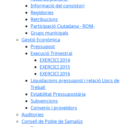
Informació del consistori
Regidories
Retribucions
Participació Ciutadana - ROM-
Grups municipals
Gestió Econòmica
Pressupost
Execució Trimestral
EXERCICI 2014
EXERCICI 2015
EXERCICI 2016
Liquidacions pressupost i relació Llocs de
Treball
Estabilitat Pressupostària
Subvencions
Convenis i proveïdors
Auditories
Consell de Poble de Samalús