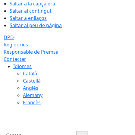
Saltar a la capçalera
Saltar al contingut
Saltar a enllaços
Saltar al peu de pàgina
DPD
Regidories
Responsable de Premsa
Contactar
Idiomes
Català
Castellà
Anglès
Alemany
Francès
09.08.2026 | 11:38