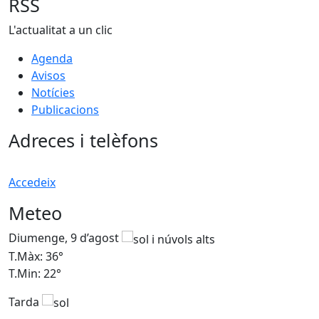
RSS
L'actualitat a un clic
Agenda
Avisos
Notícies
Publicacions
Adreces i telèfons
Accedeix
Meteo
Diumenge, 9 d’agost
D
T.Màx: 36°
T
T.Min: 22°
T
Tarda
T