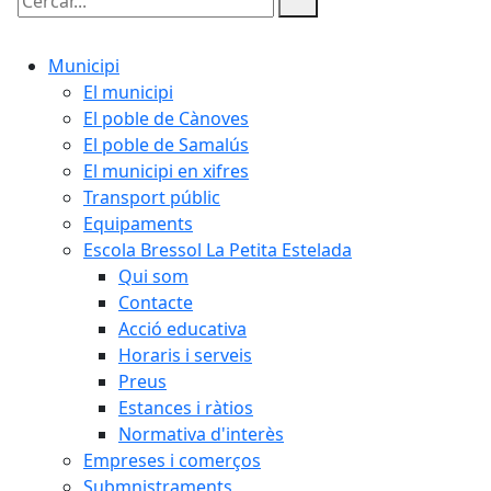
Cercar:
Municipi
El municipi
El poble de Cànoves
El poble de Samalús
El municipi en xifres
Transport públic
Equipaments
Escola Bressol La Petita Estelada
Qui som
Contacte
Acció educativa
Horaris i serveis
Preus
Estances i ràtios
Normativa d'interès
Empreses i comerços
Submnistraments