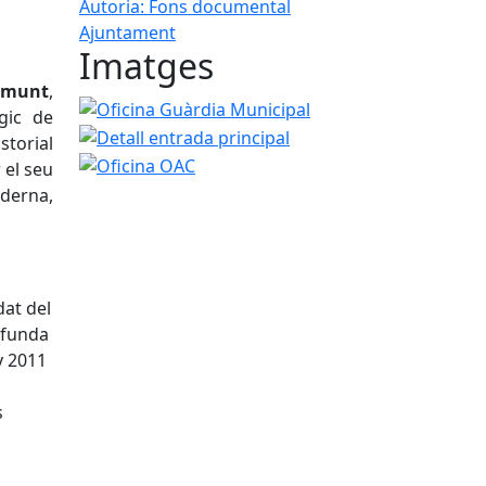
Autoria: Fons documental
Ajuntament
Imatges
emunt
,
Oficina Guàrdia Municipal
Detall entrada princi
gic de
Oficina OAC
storial
 el seu
derna,
dat del
ofunda
y 2011
s