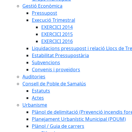
Gestió Econòmica
Pressupost
Execució Trimestral
EXERCICI 2014
EXERCICI 2015
EXERCICI 2016
Liquidacions pressupost i relació Llocs de Tr
Estabilitat Pressupostària
Subvencions
Convenis i proveïdors
Auditories
Consell de Poble de Samalús
Estatuts
Actes
Urbanisme
Plànol de delimitació (Prevenció incendis fore
Planejament Urbanístic Municipal (POUM)
Plànol / Guia de carrers