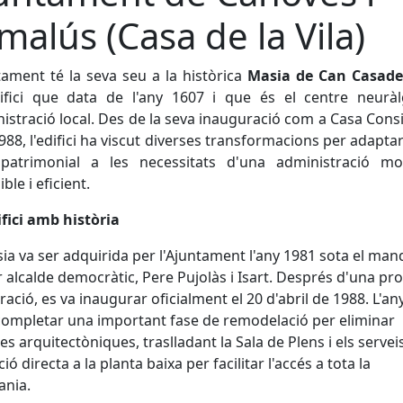
malús (Casa de la Vila)
tament té la seva seu a la històrica
Masia de Can Casad
ifici que data de l'any 1607 i que és el centre neuràl
nistració local. Des de la seva inauguració com a Casa Consi
1988, l'edifici ha viscut diverses transformacions per adaptar
 patrimonial a les necessitats d'una administració mo
ble i eficient.
fici amb història
ia va ser adquirida per l'Ajuntament l'any 1981 sota el man
 alcalde democràtic, Pere Pujolàs i Isart. Després d'una pr
ració, es va inaugurar oficialment el 20 d'abril de 1988. L'an
completar una important fase de remodelació per eliminar
es arquitectòniques, traslladant la Sala de Plens i els servei
ió directa a la planta baixa per facilitar l'accés a tota la
ania.