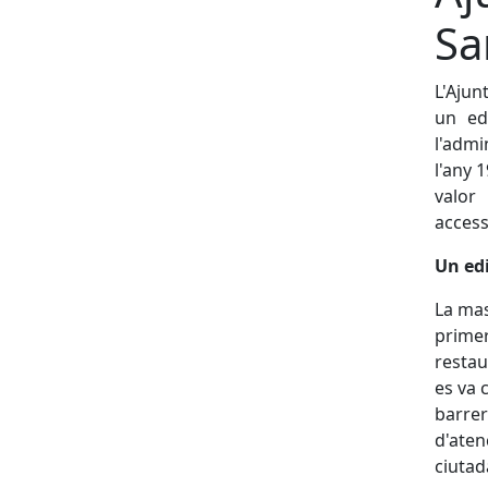
Sa
L'Ajun
un ed
l'admi
l'any 
valor
accessi
Un edi
La mas
primer
restau
es va 
barrer
d'atenc
ciutad