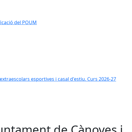
ificació del POUM
s extraescolars esportives i casal d'estiu. Curs 2026-27
untament de Cànoves i