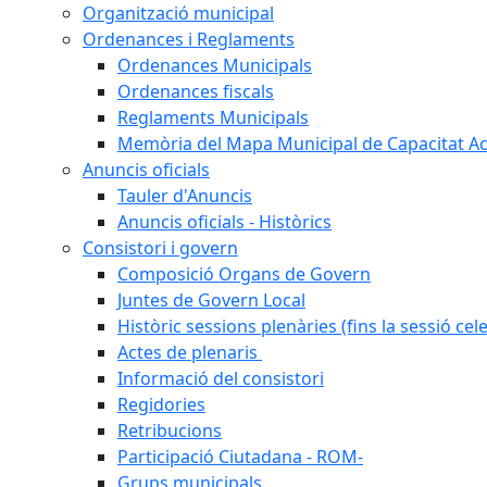
Organització municipal
Ordenances i Reglaments
Ordenances Municipals
Ordenances fiscals
Reglaments Municipals
Memòria del Mapa Municipal de Capacitat Ac
Anuncis oficials
Tauler d'Anuncis
Anuncis oficials - Històrics
Consistori i govern
Composició Organs de Govern
Juntes de Govern Local
Històric sessions plenàries (fins la sessió cel
Actes de plenaris
Informació del consistori
Regidories
Retribucions
Participació Ciutadana - ROM-
Grups municipals