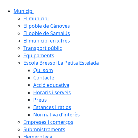
Municipi
El municipi
El poble de Cànoves
El poble de Samalús
El municipi en xifres
Transport públic
Equipaments
Escola Bressol La Petita Estelada
Qui som
Contacte
Acció educativa
Horaris i serveis
Preus
Estances i ràtios
Normativa d'interès
Empreses i comerços
Submnistraments
Hemeroteca