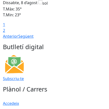
Dissabte, 8 d’agost
D
T.Màx: 35°
T
T.Min: 23°
T
1
2
Anterior
Següent
Butlletí digital
Subscriu-te
Plànol / Carrers
Accedeix