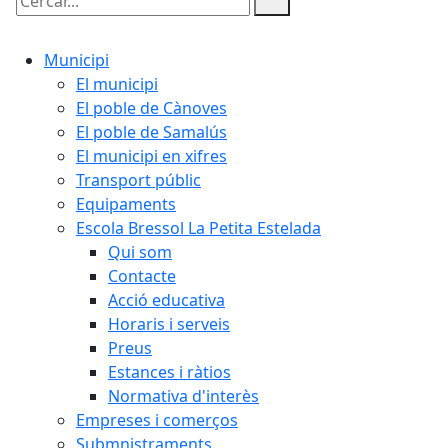
Cercar:
Municipi
El municipi
El poble de Cànoves
El poble de Samalús
El municipi en xifres
Transport públic
Equipaments
Escola Bressol La Petita Estelada
Qui som
Contacte
Acció educativa
Horaris i serveis
Preus
Estances i ràtios
Normativa d'interès
Empreses i comerços
Submnistraments