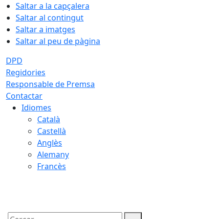
Saltar a la capçalera
Saltar al contingut
Saltar a imatges
Saltar al peu de pàgina
DPD
Regidories
Responsable de Premsa
Contactar
Idiomes
Català
Castellà
Anglès
Alemany
Francès
08.08.2026 | 07:30