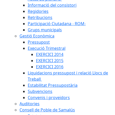
Informació del consistori
Regidories
Retribucions
Participació Ciutadana - ROM-
Grups municipals
Gestió Econòmica
Pressupost
Execució Trimestral
EXERCICI 2014
EXERCICI 2015
EXERCICI 2016
Liquidacions pressupost i relació Llocs de
Treball
Estabilitat Pressupostària
Subvencions
Convenis i proveïdors
Auditories
Consell de Poble de Samalús