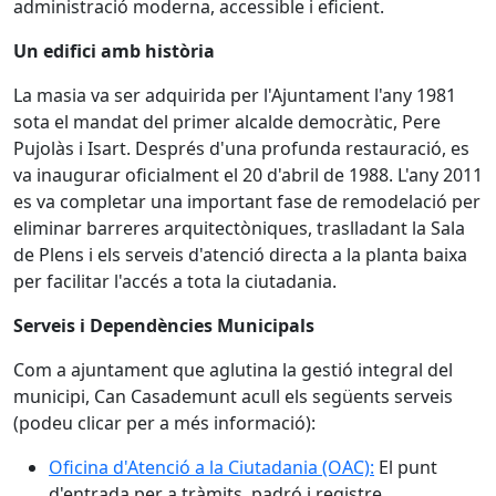
administració moderna, accessible i eficient.
Un edifici amb història
La masia va ser adquirida per l'Ajuntament l'any 1981
sota el mandat del primer alcalde democràtic, Pere
Pujolàs i Isart. Després d'una profunda restauració, es
va inaugurar oficialment el 20 d'abril de 1988. L'any 2011
es va completar una important fase de remodelació per
eliminar barreres arquitectòniques, traslladant la Sala
de Plens i els serveis d'atenció directa a la planta baixa
per facilitar l'accés a tota la ciutadania.
Serveis i Dependències Municipals
Com a ajuntament que aglutina la gestió integral del
municipi, Can Casademunt acull els següents serveis
(podeu clicar per a més informació):
Oficina d'Atenció a la Ciutadania (OAC):
El punt
d'entrada per a tràmits, padró i registre.