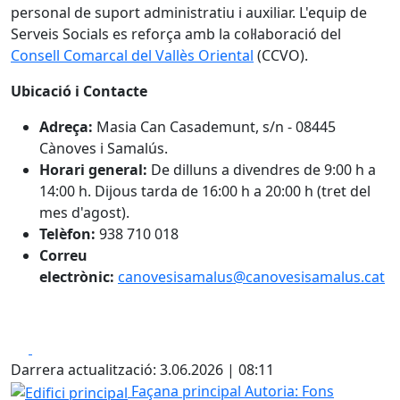
personal de suport administratiu i auxiliar. L'equip de
Serveis Socials es reforça amb la col·laboració del
Consell Comarcal del Vallès Oriental
(CCVO).
Ubicació i Contacte
Adreça:
Masia Can Casademunt, s/n - 08445
Cànoves i Samalús.
Horari general:
De dilluns a divendres de 9:00 h a
14:00 h. Dijous tarda de 16:00 h a 20:00 h (tret del
mes d'agost).
Telèfon:
938 710 018
Correu
electrònic:
canovesisamalus@canovesisamalus.cat
Facebook
X
Darrera actualització: 3.06.2026 | 08:11
Edifici principal
Façana principal
Autoria: Fons