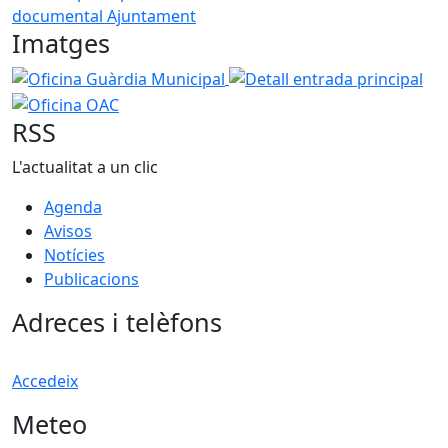
documental Ajuntament
Imatges
Oficina Guàrdia Municipal
Detall entrada principal
Ofi
RSS
L'actualitat a un clic
Agenda
Avisos
Notícies
Publicacions
Adreces i telèfons
Accedeix
Meteo