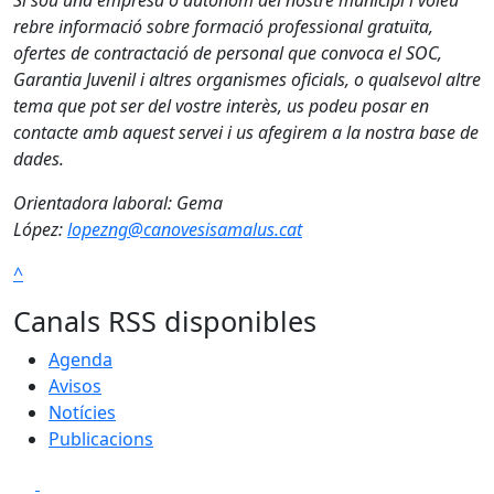
Si sou una empresa o autònom del nostre municipi i voleu
rebre informació sobre formació professional gratuïta,
ofertes de contractació de personal que convoca el SOC,
Garantia Juvenil i altres organismes oficials, o qualsevol altre
tema que pot ser del vostre interès, us podeu posar en
contacte amb aquest servei i us afegirem a la nostra base de
dades.
Orientadora laboral: Gema
López:
lopezng@canovesisamalus.cat
^
Canals RSS disponibles
Agenda
Avisos
Notícies
Publicacions
Facebook
X