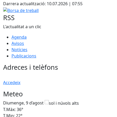
Darrera actualització: 10.07.2026 | 07:55
Borsa de treball
RSS
L'actualitat a un clic
Agenda
Avisos
Notícies
Publicacions
Adreces i telèfons
Accedeix
Meteo
Diumenge, 9 d’agost
D
T.Màx: 36°
T
T.Min: 22°
T