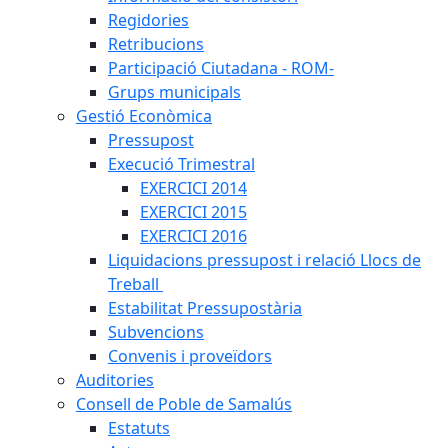
Regidories
Retribucions
Participació Ciutadana - ROM-
Grups municipals
Gestió Econòmica
Pressupost
Execució Trimestral
EXERCICI 2014
EXERCICI 2015
EXERCICI 2016
Liquidacions pressupost i relació Llocs de
Treball
Estabilitat Pressupostària
Subvencions
Convenis i proveïdors
Auditories
Consell de Poble de Samalús
Estatuts