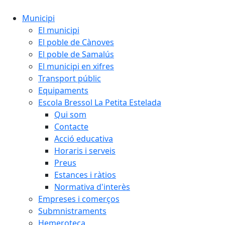
Municipi
El municipi
El poble de Cànoves
El poble de Samalús
El municipi en xifres
Transport públic
Equipaments
Escola Bressol La Petita Estelada
Qui som
Contacte
Acció educativa
Horaris i serveis
Preus
Estances i ràtios
Normativa d'interès
Empreses i comerços
Submnistraments
Hemeroteca