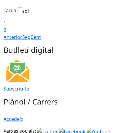
Tarda
T
1
2
Anterior
Següent
Butlletí digital
Subscriu-te
Plànol / Carrers
Accedeix
Xarxes socials: