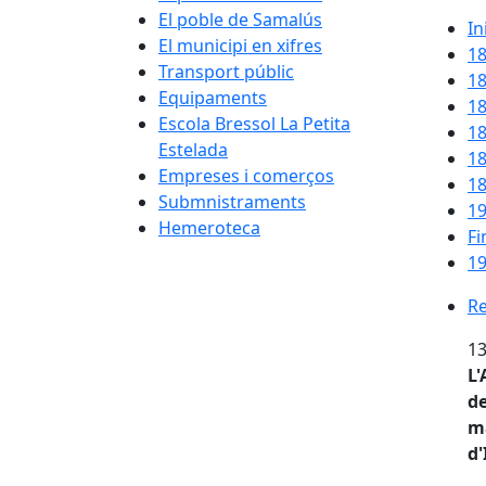
El poble de Samalús
In
El municipi en xifres
1
Transport públic
1
Equipaments
1
Escola Bressol La Petita
1
Estelada
1
Empreses i comerços
1
Submnistraments
1
Hemeroteca
Fi
19
Re
Re
13
L'
de
m
d'