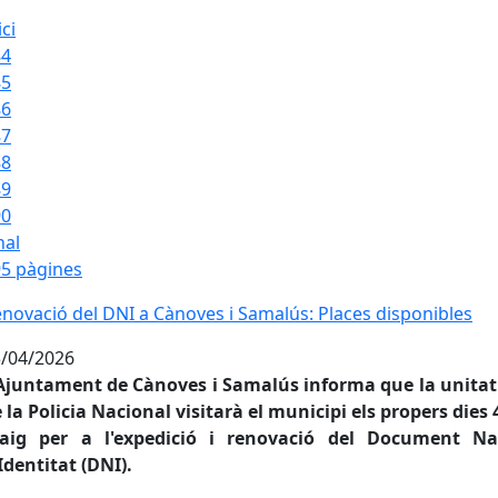
ici
84
85
86
87
88
89
90
nal
5 pàgines
novació del DNI a Cànoves i Samalús: Places disponibles
novació del DNI a Cànoves i Samalús: Places disponibles
/04/2026
Ajuntament de Cànoves i Samalús informa que la unitat
 la Policia Nacional visitarà el municipi els propers dies 4
aig per a l'expedició i renovació del Document Na
Identitat (DNI).