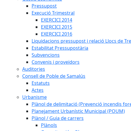
Pressupost
Execució Trimestral
EXERCICI 2014
EXERCICI 2015
EXERCICI 2016
Liquidacions pressupost i relació Llocs de Tr
Estabilitat Pressupostària
Subvencions
Convenis i proveïdors
Auditories
Consell de Poble de Samalús
Estatuts
Actes
Urbanisme
Plànol de delimitació (Prevenció incendis fore
Planejament Urbanístic Municipal (POUM)
Plànol / Guia de carrers
Plànols