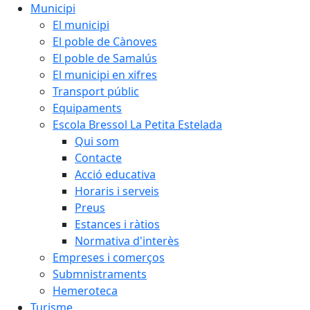
Municipi
El municipi
El poble de Cànoves
El poble de Samalús
El municipi en xifres
Transport públic
Equipaments
Escola Bressol La Petita Estelada
Qui som
Contacte
Acció educativa
Horaris i serveis
Preus
Estances i ràtios
Normativa d'interès
Empreses i comerços
Submnistraments
Hemeroteca
Turisme