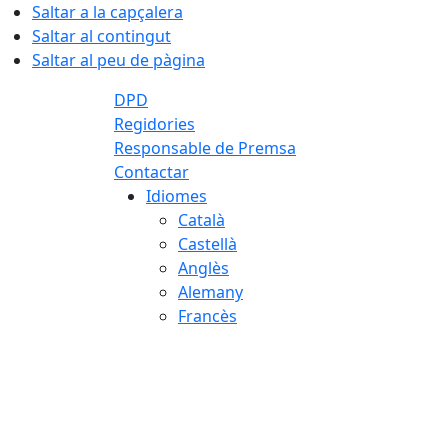
Saltar a la capçalera
Saltar al contingut
Saltar al peu de pàgina
DPD
Regidories
Responsable de Premsa
Contactar
Idiomes
Català
Castellà
Anglès
Alemany
Francès
07.08.2026 | 20:14