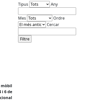
Tipus
Any
Mes
Ordre
Cercar
 mòbil
 i 6 de
cional