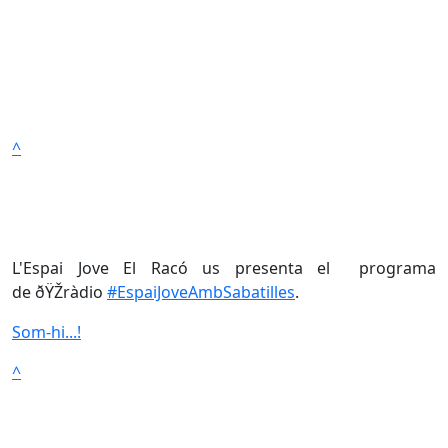
^
L'Espai Jove El Racó us presenta el programa
de ðŸŽràdio
#EspaiJoveAmbSabatilles
.
Som-hi...!
^