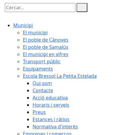
Cercar:
Municipi
El municipi
El poble de Cànoves
El poble de Samalús
El municipi en xifres
Transport públic
Equipaments
Escola Bressol La Petita Estelada
Qui som
Contacte
Acció educativa
Horaris i serveis
Preus
Estances i ràtios
Normativa d'interès
Empreses i comerços