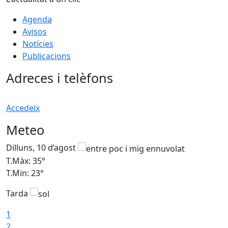
Agenda
Avisos
Notícies
Publicacions
Adreces i telèfons
Accedeix
Meteo
Dilluns, 10 d’agost
D
T.Màx: 35°
T
T.Min: 23°
T
Tarda
T
1
2