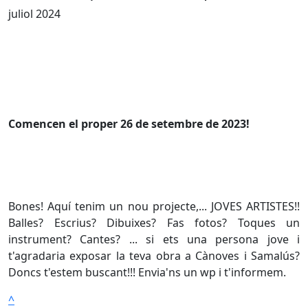
juliol 2024
Comencen el proper 26 de setembre de 2023!
Bones! Aquí tenim un nou projecte,... JOVES ARTISTES!!
Balles? Escrius? Dibuixes? Fas fotos? Toques un
instrument? Cantes? ... si ets una persona jove i
t'agradaria exposar la teva obra a Cànoves i Samalús?
Doncs t'estem buscant!!! Envia'ns un wp i t'informem.
^