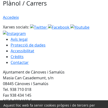
Plànol / Carrers
Accedeix
Xarxes socials:
Avís legal
Protecció de dades
Accessibilitat
Crèdits
Contactar
Ajuntament de Cànoves i Samalús
Masia Can Casademunt, s/n
08445 Cànoves i Samalús
Tel. 938 710 018
Fax 938 434 145
NIF P-0804100-F
Aquest lloc web fa servir cookies pròpies i de tercers per