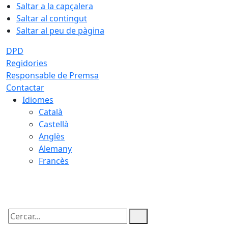
Saltar a la capçalera
Saltar al contingut
Saltar al peu de pàgina
DPD
Regidories
Responsable de Premsa
Contactar
Idiomes
Català
Castellà
Anglès
Alemany
Francès
07.08.2026 | 05:44
Cercar: