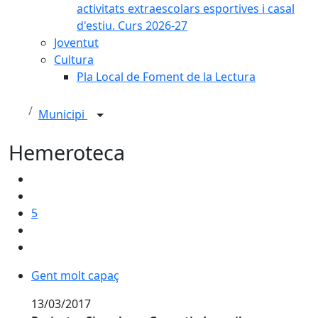
activitats extraescolars esportives i casal
d'estiu. Curs 2026-27
Joventut
Cultura
Pla Local de Foment de la Lectura
Municipi
Hemeroteca
5
Gent molt capaç
Gent molt capaç
13/03/2017