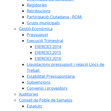
Regidories
Retribucions
Participació Ciutadana - ROM-
Grups municipals
Gestió Econòmica
Pressupost
Execució Trimestral
EXERCICI 2014
EXERCICI 2015
EXERCICI 2016
Liquidacions pressupost i relació Llocs de
Treball
Estabilitat Pressupostària
Subvencions
Convenis i proveïdors
Auditories
Consell de Poble de Samalús
Estatuts