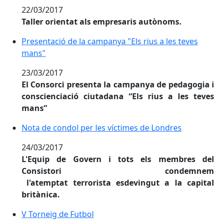
22/03/2017
Taller orientat als empresaris autònoms.
Presentació de la campanya "Els rius a les teves mans
Presentació de la campanya "Els rius a les teves
mans"
23/03/2017
El Consorci presenta la campanya de pedagogia i
conscienciació ciutadana “Els rius a les teves
mans”
Nota de condol per les víctimes de Londres
Nota de condol per les víctimes de Londres
24/03/2017
L'Equip de Govern i tots els membres del
Consistori condemnem
l'atemptat terrorista esdevingut a la capital
britànica.
V Torneig de Futbol
V Torneig de Futbol