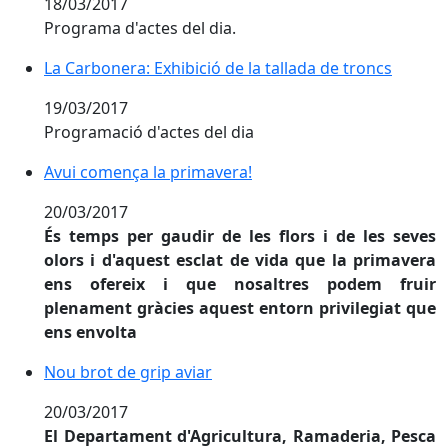
18/03/2017
Programa d'actes del dia.
La Carbonera: Exhibició de la tallada de troncs
La Carbonera: Exhibició de la tallada de troncs
19/03/2017
Programació d'actes del dia
Avui comença la primavera!
Avui comença la primavera!
20/03/2017
És temps per gaudir de les flors i de les seves
olors i d'aquest esclat de vida que la primavera
ens ofereix i que nosaltres podem fruir
plenament gràcies aquest entorn privilegiat que
ens envolta
Nou brot de grip aviar
Nou brot de grip aviar
20/03/2017
El Departament d'Agricultura, Ramaderia, Pesca