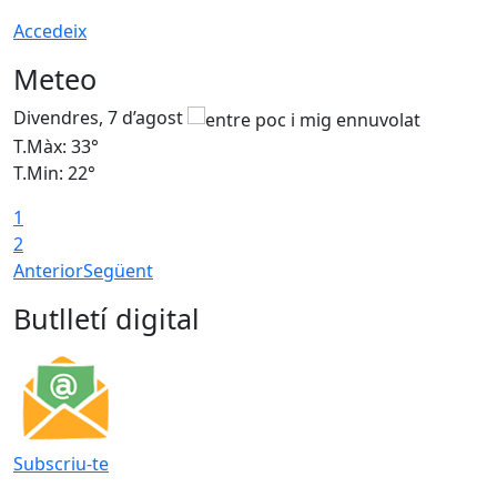
Accedeix
Meteo
Divendres, 7 d’agost
D
T.Màx: 33°
T
T.Min: 22°
T
1
2
Anterior
Següent
Butlletí digital
Subscriu-te