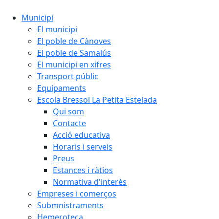
Municipi
El municipi
El poble de Cànoves
El poble de Samalús
El municipi en xifres
Transport públic
Equipaments
Escola Bressol La Petita Estelada
Qui som
Contacte
Acció educativa
Horaris i serveis
Preus
Estances i ràtios
Normativa d'interès
Empreses i comerços
Submnistraments
Hemeroteca