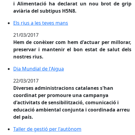
i Alimentació ha declarat un nou brot de grip
aviària del subtipus H5N8.
Els rius a les teves mans
Els rius a les teves mans
21/03/2017
Hem de conèixer com hem d'actuar per millorar,
preservar i mantenir el bon estat de salut dels
nostres rius.
Dia Mundial de l'Aigua
Dia Mundial de l'Aigua
22/03/2017
Diverses administracions catalanes s'han
coordinat per promoure una campanya
d'activitats de sensibilització, comunicació i
educació ambiental conjunta i coordinada arreu
del país.
Taller de gestió per l'autònom
Taller de gestió per l'autònom