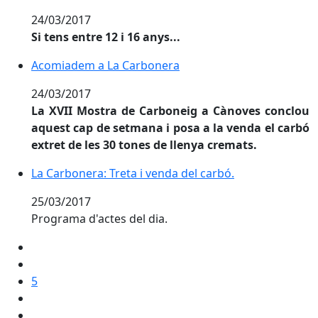
24/03/2017
Si tens entre 12 i 16 anys...
Acomiadem a La Carbonera
Acomiadem a La Carbonera
24/03/2017
La XVII Mostra de Carboneig a Cànoves conclou
aquest cap de setmana i posa a la venda el carbó
extret de les 30 tones de llenya cremats.
La Carbonera: Treta i venda del carbó.
La Carbonera: Treta i venda del carbó.
25/03/2017
Programa d'actes del dia.
5