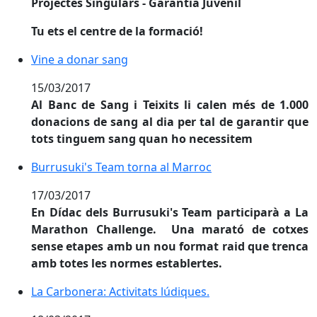
Projectes Singulars - Garantia Juvenil
Tu ets el centre de la formació!
Vine a donar sang
Vine a donar sang
15/03/2017
Al Banc de Sang i Teixits li calen més de 1.000
donacions de sang al dia per tal de garantir que
tots tinguem sang quan ho necessitem
Burrusuki's Team torna al Marroc
Burrusuki's Team torna al Marroc
17/03/2017
En Dídac dels Burrusuki's Team participarà a La
Marathon Challenge. Una marató de cotxes
sense etapes amb un nou format raid que trenca
amb totes les normes establertes.
La Carbonera: Activitats lúdiques.
La Carbonera: Activitats lúdiques.