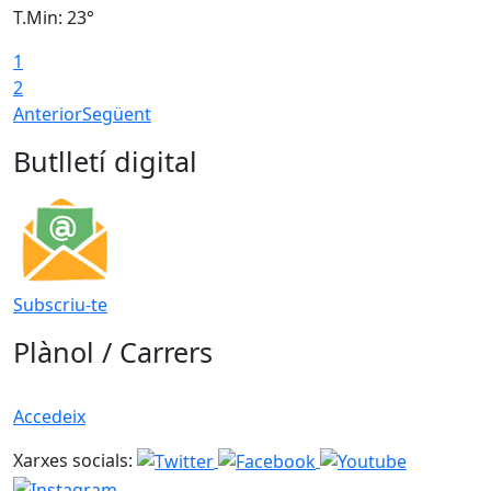
T.Min: 23°
T
1
2
Anterior
Següent
Butlletí digital
Subscriu-te
Plànol / Carrers
Accedeix
Xarxes socials: