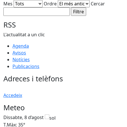
Mes
Ordre
Cercar
RSS
L'actualitat a un clic
Agenda
Avisos
Notícies
Publicacions
Adreces i telèfons
Accedeix
Meteo
Dissabte, 8 d’agost
D
T.Màx: 35°
T