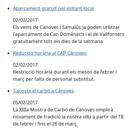
Aparcament gratuït pel visitant local
Aparcament gratuït pel visitant local
02/02/2017
Els veïns de Cànoves i Samalús ja poden utilitzar
l'aparcament de Can Domènech i el de Vallforners
gratuïtament tots els dies de la setmana
Reducció horària al CAP Cànoves.
Reducció horària al CAP Cànoves.
02/02/2017
Restricció horària durant els mesos de febrer i
març per falta de personal substitut.
S’acosta el carbó a Cànoves
S’acosta el carbó a Cànoves
05/02/2017
La XIIIa Mostra de Carbó de Cànoves omplirà
novament de tradició la nostra vil·la a partir del 18
de febrer i fins el 26 de març.