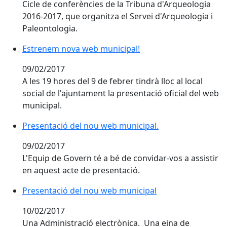
Cicle de conferències de la Tribuna d'Arqueologia
2016-2017, que organitza el Servei d'Arqueologia i
Paleontologia.
Estrenem nova web municipal!
Estrenem nova web municipal!
09/02/2017
A les 19 hores del 9 de febrer tindrà lloc al local
social de l'ajuntament la presentació oficial del web
municipal.
Presentació del nou web municipal.
Presentació del nou web municipal.
09/02/2017
L'Equip de Govern té a bé de convidar-vos a assistir
en aquest acte de presentació.
Presentació del nou web municipal
Presentació del nou web municipal
10/02/2017
Una Administració electrònica. Una eina de