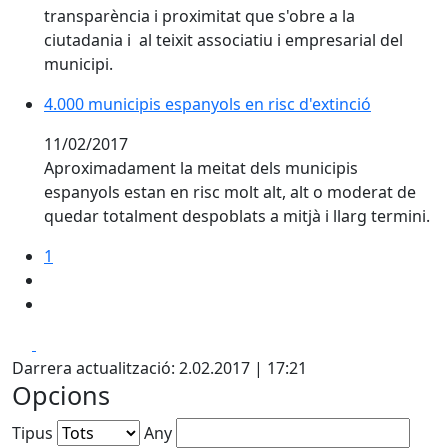
transparència i proximitat que s'obre a la
ciutadania i al teixit associatiu i empresarial del
municipi.
4.000 municipis espanyols en risc d'extinció
4.000 municipis espanyols en risc d'extinció
11/02/2017
Aproximadament la meitat dels municipis
espanyols estan en risc molt alt, alt o moderat de
quedar totalment despoblats a mitjà i llarg termini.
1
Facebook
X
Darrera actualització: 2.02.2017 | 17:21
Opcions
Tipus
Any