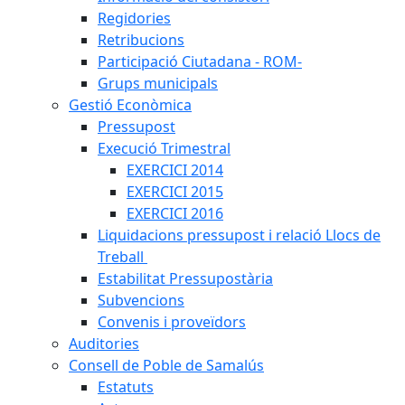
Regidories
Retribucions
Participació Ciutadana - ROM-
Grups municipals
Gestió Econòmica
Pressupost
Execució Trimestral
EXERCICI 2014
EXERCICI 2015
EXERCICI 2016
Liquidacions pressupost i relació Llocs de
Treball
Estabilitat Pressupostària
Subvencions
Convenis i proveïdors
Auditories
Consell de Poble de Samalús
Estatuts