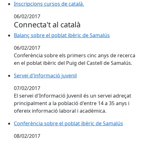
Inscripcions cursos de català.
Inscripcions cursos de català.
06/02/2017
Connecta't al català
Balanç sobre el poblat ibèric de Samalús
Balanç sobre el poblat ibèric de Samalús
06/02/2017
Conferència sobre els primers cinc anys de recerca
en el poblat ibèric del Puig del Castell de Samalús.
Servei d'informació juvenil
Servei d'informació juvenil
07/02/2017
El servei d'Informació Juvenil és un servei adreçat
principalment a la població d'entre 14 a 35 anys i
ofereix informació laboral i acadèmica.
Conferència sobre el poblat ibèric de Samalús
Conferència sobre el poblat ibèric de Samalús
08/02/2017