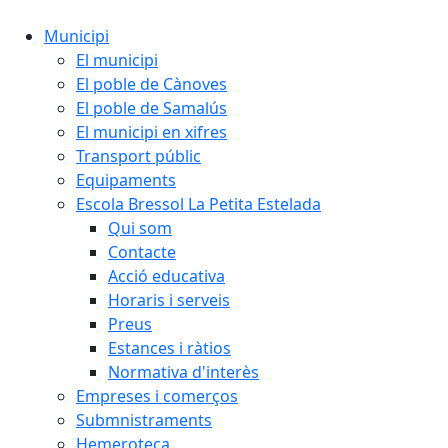
Municipi
El municipi
El poble de Cànoves
El poble de Samalús
El municipi en xifres
Transport públic
Equipaments
Escola Bressol La Petita Estelada
Qui som
Contacte
Acció educativa
Horaris i serveis
Preus
Estances i ràtios
Normativa d'interès
Empreses i comerços
Submnistraments
Hemeroteca