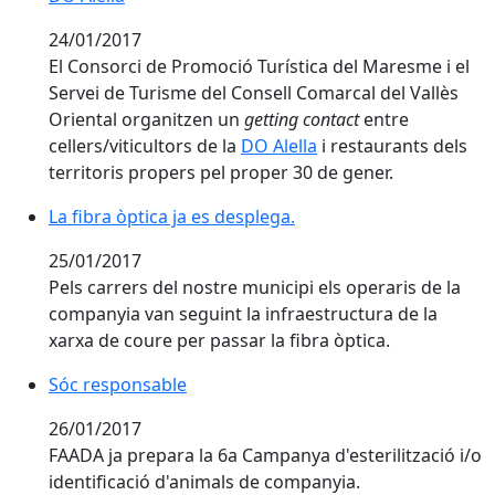
24/01/2017
El Consorci de Promoció Turística del Maresme i el
Servei de Turisme del Consell Comarcal del Vallès
Oriental organitzen un
getting contact
entre
cellers/viticultors de la
DO Alella
i restaurants dels
territoris propers pel proper 30 de gener.
La fibra òptica ja es desplega.
La fibra òptica ja es desplega.
25/01/2017
Pels carrers del nostre municipi els operaris de la
companyia van seguint la infraestructura de la
xarxa de coure per passar la fibra òptica.
Sóc responsable
Sóc responsable
26/01/2017
FAADA ja prepara la 6a Campanya d'esterilització i/o
identificació d'animals de companyia.