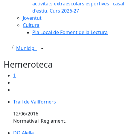
activitats extraescolars esportives i casal
d'estiu. Curs 2026-27
Joventut
Cultura
Pla Local de Foment de la Lectura
Municipi
Hemeroteca
1
Trail de Vallforners
Trail de Vallforners
12/06/2016
Normativa i Reglament.
DO Alella
DO Alella