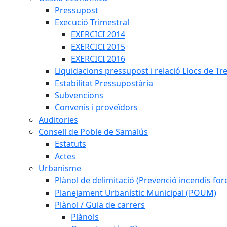
Pressupost
Execució Trimestral
EXERCICI 2014
EXERCICI 2015
EXERCICI 2016
Liquidacions pressupost i relació Llocs de Tr
Estabilitat Pressupostària
Subvencions
Convenis i proveïdors
Auditories
Consell de Poble de Samalús
Estatuts
Actes
Urbanisme
Plànol de delimitació (Prevenció incendis fore
Planejament Urbanístic Municipal (POUM)
Plànol / Guia de carrers
Plànols