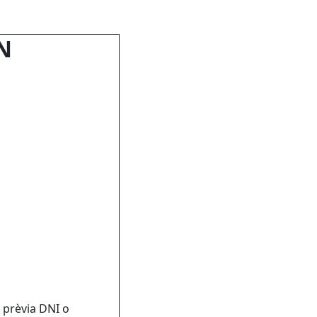
N
a prèvia DNI o