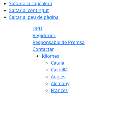
Saltar a la capçalera
Saltar al contingut
Saltar al peu de pàgina
DPD
Regidories
Responsable de Premsa
Contactar
Idiomes
Català
Castellà
Anglès
Alemany
Francès
07.08.2026 | 17:04