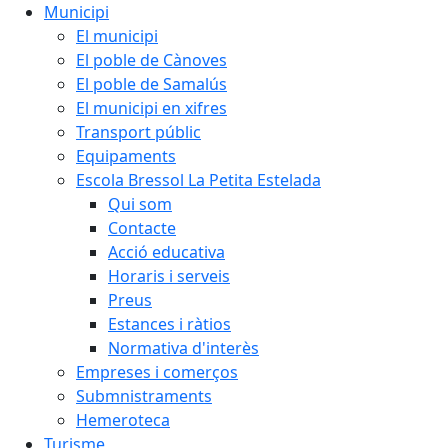
Municipi
El municipi
El poble de Cànoves
El poble de Samalús
El municipi en xifres
Transport públic
Equipaments
Escola Bressol La Petita Estelada
Qui som
Contacte
Acció educativa
Horaris i serveis
Preus
Estances i ràtios
Normativa d'interès
Empreses i comerços
Submnistraments
Hemeroteca
Turisme