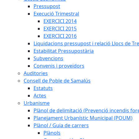
Pressupost
Execució Trimestral
EXERCICI 2014
EXERCICI 2015
EXERCICI 2016
Liquidacions pressupost i relació Llocs de Tr
Estabilitat Pressupostària
Subvencions
Convenis i proveïdors
Auditories
Consell de Poble de Samalús
Estatuts
Actes
Urbanisme
Plànol de delimitació (Prevenció incendis fore
Planejament Urbanístic Municipal (POUM)
Plànol / Guia de carrers
Plànols