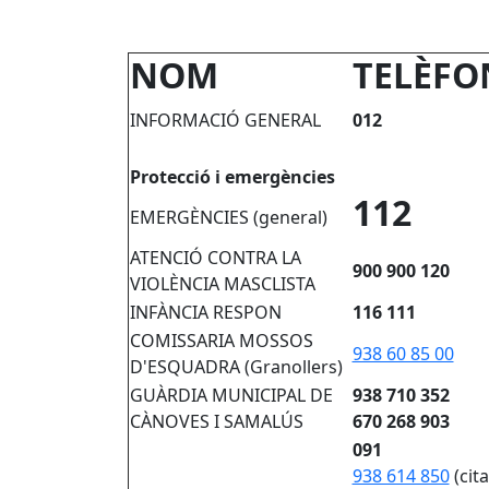
NOM
TELÈFO
INFORMACIÓ GENERAL
012
Protecció i emergències
112
EMERGÈNCIES (general)
ATENCIÓ CONTRA LA
900 900 120
VIOLÈNCIA MASCLISTA
INFÀNCIA RESPON
116 111
COMISSARIA MOSSOS
938 60 85 00
D'ESQUADRA (Granollers)
GUÀRDIA MUNICIPAL DE
938 710 352
CÀNOVES I SAMALÚS
670 268 903
091
938 614 850
(cit